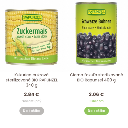
Kukurica cukrová
Čierna fazuľa sterilizované
sterilizovaná BIO RAPUNZEL
BIO Rapunzel 400 g
340 g
2.84 €
2.06 €
Nedostupný
Skladom
Do košíka
Do košíka