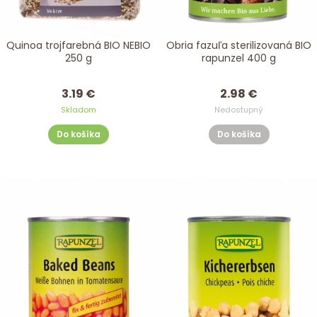
Quinoa trojfarebná BIO NEBIO
Obria fazuľa sterilizovaná BIO
250 g
rapunzel 400 g
3.19 €
2.98 €
Skladom
Nedostupný
Do košíka
Do košíka