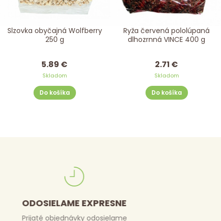
Slzovka obyčajná Wolfberry
Ryža červená pololúpaná
250 g
dlhozrnná VINCE 400 g
5.89 €
2.71 €
Skladom
Skladom
Do košíka
Do košíka
DORUČENIE ZDARMA
Pri nákupe nad 50 €