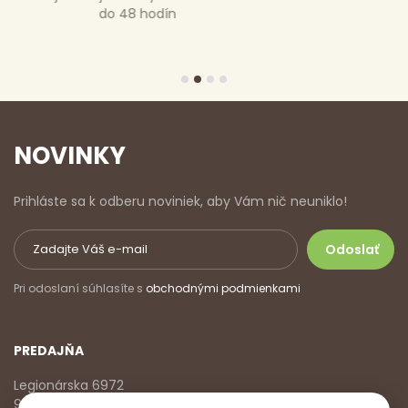
je poštovné zdarma
NOVINKY
Prihláste sa k odberu noviniek, aby Vám nič neuniklo!
Pri odoslaní súhlasíte s
obchodnými podmienkami
PREDAJŇA
Legionárska 6972
911 01 Trenčín