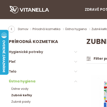
ZDRAVÉ PO
Domov
Prírodná kozmetika
Ústna hygiena
Zubné kefk
ZUBN
PRÍRODNÁ KOZMETIKA
Hygienické potreby
Filter 
Pleť
Telo
Ústna hygiena
Ústne vody
Zubné kefky
Zubné pasty