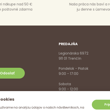
ri nákupe nad 50 €
Naša práca nás baví a 
e poštovné zdarma
ju denne s úsmev
PREDAJŇA
Legionárska 6972
911 01 Trenčín
Pondelok - Piatok
9:00 - 17:00
Sobota
9:00 - 12:00
cookies
+421 918 785 620
,
+421 915 57
info@vitanella.sk
Pri
užívame na analýzu údajov o našich návštevníkoch, na