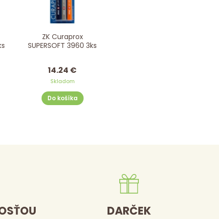
ZK Curaprox
 5460 3ks
SUPERSOFT 3960 3ks
14.24 €
Skladom
Do košíka
DOSŤOU
DARČEK