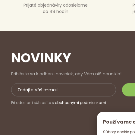
Prijaté objednávky odosielame
P
do 48 hodín
j
NOVINKY
Prihláste sa k odberu noviniek, aby Vám nič neuniklo!
Pri odoslaní súhlasíte s
obchodnými podmienkami
Používame 
Súbory cookie po