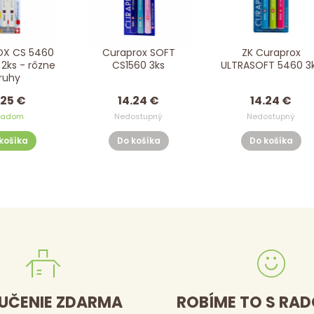
X CS 5460
Curaprox SOFT
ZK Curaprox
 2ks - rôzne
CS1560 3ks
ULTRASOFT
ruhy
.25 €
14.24 €
14.24 €
ladom
Nedostupný
Nedostupný
košíka
Do košíka
Do košíka
UČENIE ZDARMA
ROBÍME TO S RA