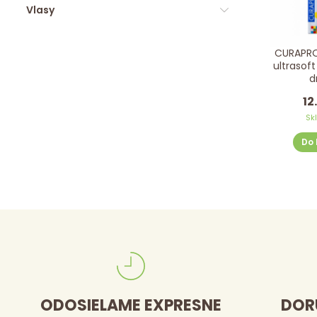
Vlasy
CURAPRO
ultrasoft
d
12
Sk
Do 
ODOSIELAME EXPRESNE
DOR