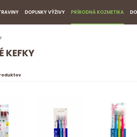
TRAVINY
DOPLNKY VÝŽIVY
PRÍRODNÁ KOZMETIKA
DO
y
É KEFKY
produktov