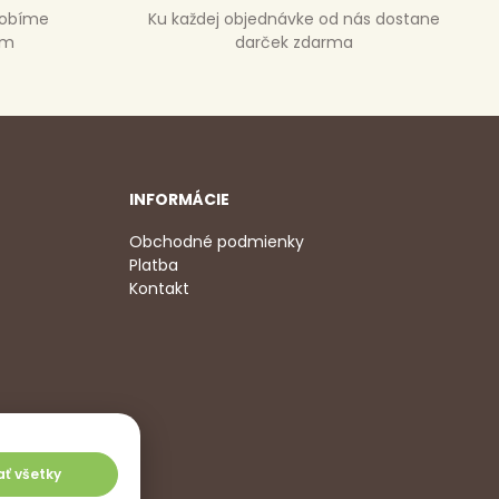
robíme
Ku každej objednávke od nás dostane
om
darček zdarma
INFORMÁCIE
Obchodné podmienky
Platba
Kontakt
2 350
,
jať všetky