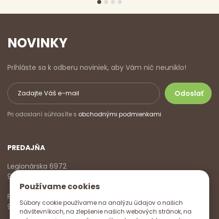
NOVINKY
Prihláste sa k odberu noviniek, aby Vám nič neuniklo!
Pri odoslaní súhlasíte s
obchodnými podmienkami
PREDAJŇA
Legionárska 6972
911 01 Trenčín
Používame cookies
Pondelok - Piatok
Súbory cookie používame na analýzu údajov o našich
9:00 - 17:00
návštevníkoch, na zlepšenie našich webových stránok, na