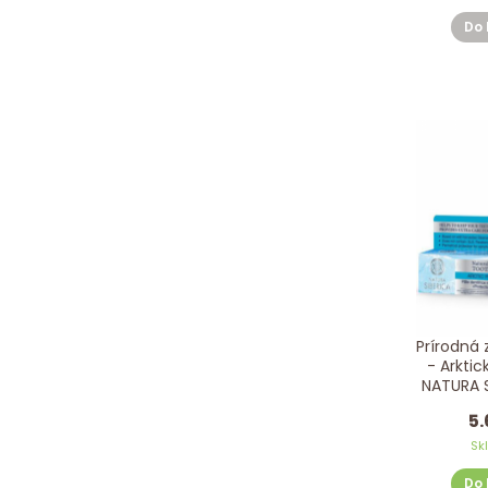
Do 
Prírodná
- Arkti
NATURA S
5.
Sk
Do 