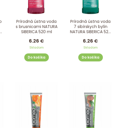
o
Prírodná ústna voda
Prírodná ústna voda
-
s brusnicami NATURA
7 sibírskych bylín
0
SIBERICA 520 ml
NATURA SIBERICA 520
ml
6.26 €
6.26 €
Skladom
Skladom
Do košíka
Do košíka