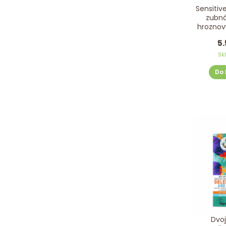
Sensitiv
zubná
hrozno
BIOM
5.
Sk
Do 
Dvo