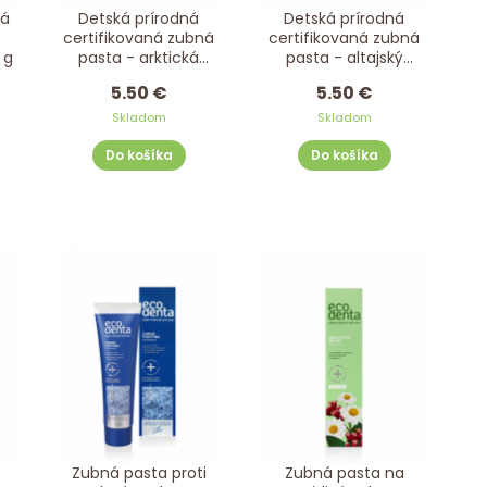
ná
Detská prírodná
Detská prírodná
certifikovaná zubná
certifikovaná zubná
 g
pasta - arktická
pasta - altajský
malina LITTLE
rakytník LITTLE
5.50 €
5.50 €
SIBERICA 60 g
SIBERICA 60 g
Skladom
Skladom
Do košíka
Do košíka
Zubná pasta proti
Zubná pasta na