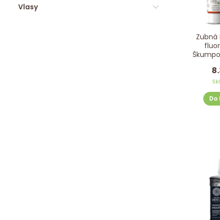
Vlasy
Zubná 
fluo
Škumpo
INA
8.
Sk
Do 