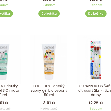
ladom
Skladom
Skladom
košíka
Do košíka
Do košíka
NT detský
LOGODENT detský
CURAPROX CS 546
él BIO mäta
zubný gél bio ovocný
ultrasoft 2ks - rôz
0 ml
50 ml
druhy
.01 €
3.01 €
12.25 €
ostupný
Nedostupný
Skladom