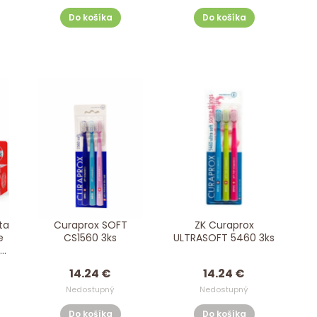
Do košíka
Do košíka
ta
Curaprox SOFT
ZK Curaprox
e
CS1560 3ks
ULTRASOFT 5460 3ks
00
14.24 €
14.24 €
Nedostupný
Nedostupný
Do košíka
Do košíka