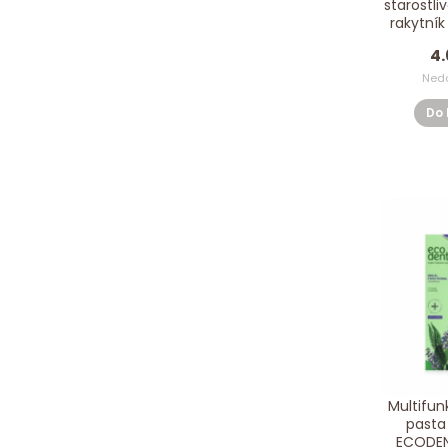
starostli
rakytník
AGAFI
4.
Ned
Do 
Multifu
pasta 
ECODEN