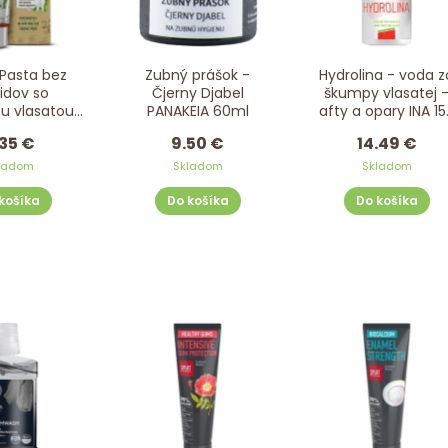
Pasta bez
Zubný prášok -
Hydrolina - voda z
ridov so
Čjerny Djabel
škumpy vlasatej 
u vlasatou
PANAKEIA 60ml
afty a opary INA 15
 75 ml
ml
35 €
9.50 €
14.49 €
ladom
Skladom
Skladom
košíka
Do košíka
Do košíka