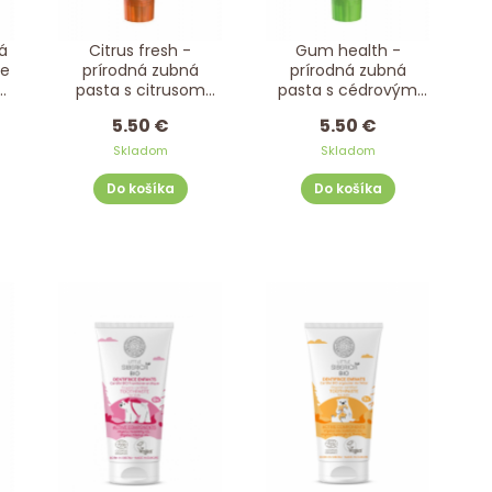
á
Citrus fresh -
Gum health -
ie
prírodná zubná
prírodná zubná
25
pasta s citrusom
pasta s cédrovým
BIOMED 100 g
olejom BIOMED 100 g
5.50 €
5.50 €
Skladom
Skladom
Do košíka
Do košíka