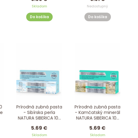
Skladom
Nedostupný
Do košíka
Do košíka
0
Prírodná zubná pasta
Prírodná zubná pasta
ne
- Sibírska perla
- Kamčatský minerál
NATURA SIBERICA 100
NATURA SIBERICA 100
ml
ml
5.69 €
5.69 €
Skladom
Skladom