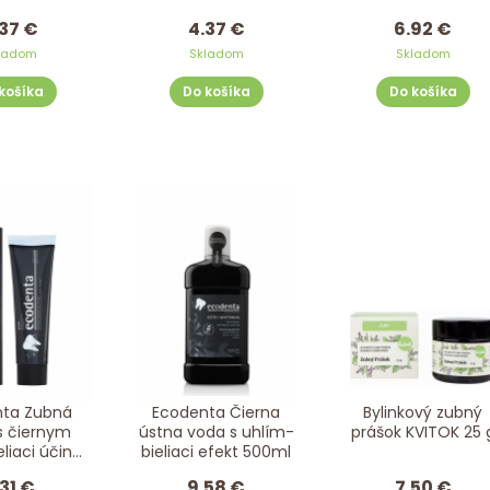
ECODENTA 100 ml
37 €
4.37 €
6.92 €
ladom
Skladom
Skladom
košíka
Do košíka
Do košíka
nta Zubná
Ecodenta Čierna
Bylinkový zubný
s čiernym
ústna voda s uhlím-
prášok KVITOK 25 
liaci účinok
bieliaci efekt 500ml
00ml
.31 €
9.58 €
7.50 €