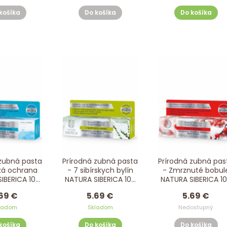
košíka
Do košíka
Do košíka
 zubná pasta
Prírodná zubná pasta
Prírodná zubná pas
cká ochrana
- 7 sibírskych bylín
- Zmrznuté bobul
IBERICA 100
NATURA SIBERICA 100
NATURA SIBERICA 1
ml
ml
ml
69 €
5.69 €
5.69 €
ladom
Skladom
Nedostupný
košíka
Do košíka
Do košíka