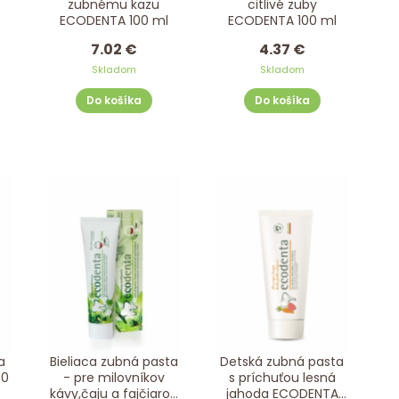
zubnému kazu
citlivé zuby
ECODENTA 100 ml
ECODENTA 100 ml
7.02 €
4.37 €
Skladom
Skladom
Do košíka
Do košíka
a
Bieliaca zubná pasta
Detská zubná pasta
00
- pre milovníkov
s príchuťou lesná
kávy,čaju a fajčiarov
jahoda ECODENTA