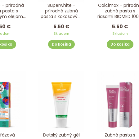
e - prírodná
Superwhite -
Calcimax - prírod
 pasta s
prírodná zubná
zubná pasta s
vým olejom
pasta s kokosovým
riasami BIOMED 100
ED 100 g
olejom BIOMED 100 g
50 €
5.50 €
5.50 €
ladom
Skladom
Skladom
košíka
Do košíka
Do košíka
jfázová
Detský zubný gél
Zubná pasta s