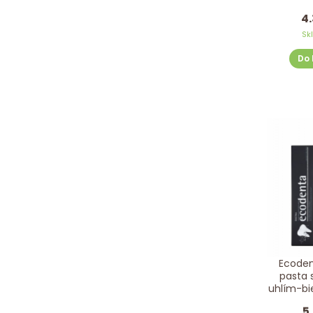
4.
Sk
Do 
Ecode
pasta 
uhlím-bie
1
5