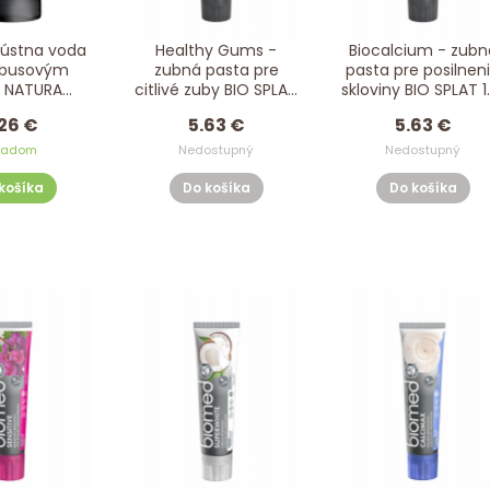
 ústna voda
Healthy Gums -
Biocalcium - zubn
busovým
zubná pasta pre
pasta pre posilnen
m NATURA
citlivé zuby BIO SPLAT
skloviny BIO SPLAT 1
CA 520 ml
125 g
g
26 €
5.63 €
5.63 €
ladom
Nedostupný
Nedostupný
košíka
Do košíka
Do košíka