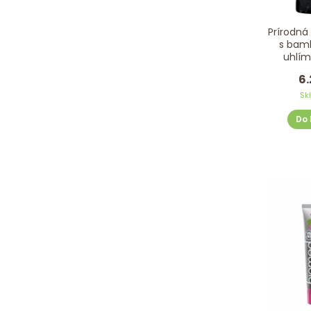
Prírodná
s bam
uhlí
SIBERI
6.
Sk
Do 