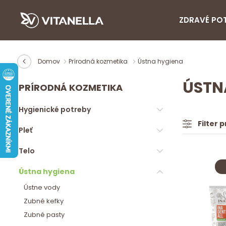
ZDRAVÉ PO
Domov
Prírodná kozmetika
Ústna hygiena
ÚSTN
PRÍRODNÁ KOZMETIKA
Hygienické potreby
Filter 
Pleť
Telo
Ústna hygiena
Ústne vody
Zubné kefky
Zubné pasty