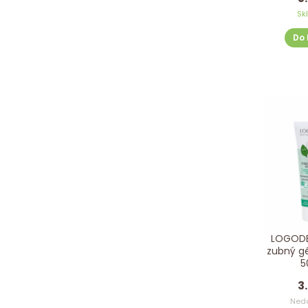
Sk
Do 
LOGODE
zubný g
5
3
Ned