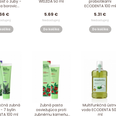
vosť o zuby -
WELEDA 50 ml
probiotikami
 a borovica
ECODENTA 100 ml
 2 x 60 g
66 €
5.69 €
5.31 €
ostupný
Nedostupný
Nedostupný
košíka
Do košíka
Do košíka
nkčná zubná
Zubná pasta
Multifunkčná ústn
- 7 bylín
osviežujúca proti
voda ECODENTA 5
TA 100 ml
zubnému kameňu
ml