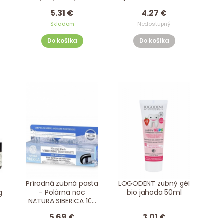
ECODENTA 100ml
75ml
5.31 €
4.27 €
Skladom
Nedostupný
Do košíka
Do košíka
Prírodná zubná pasta
LOGODENT zubný gél
g
- Polárna noc
bio jahoda 50ml
NATURA SIBERICA 100
ml
5.69 €
3.01 €