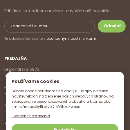
Prihláste sa k odberu noviniek, aby Vám nič neuniklo!
Pri odoslaní súhlasíte s
obchodnými podmienkami
PREDAJŇA
Legionárska 6972
911 01 Trenčín
Používame cookies
Pondelok - Piatok
Súbory cookie používame na analýzu údajov o našich
9:00 - 17:00
návštevníkoch, na zlepšenie našich webových stránok, na
zobrazovanie personalizovaného obsahu a k tomu, aby
Sobota
sme vám poskytli skvelý zážitok z webu.
9:00 - 12:00
Podrobné nastavenia
+421 918 785 620
,
+421 915 572 350
,
info@vitanella.sk
Prijať všetky