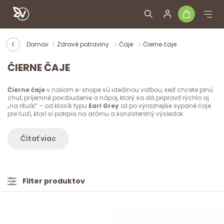
Domov
Zdravé potraviny
Čaje
Čierne čaje
ČIERNE ČAJE
Čierne čaje
v našom e-shope sú ideálnou voľbou, keď chcete plnú
chuť, príjemné povzbudenie a nápoj, ktorý sa dá pripraviť rýchlo aj
„na rituál“ – od klasík typu
Earl Grey
až po výraznejšie sypané čaje
pre ľudí, ktorí si potrpia na arómu a konzistentný výsledok.
Čítať viac
Filter produktov