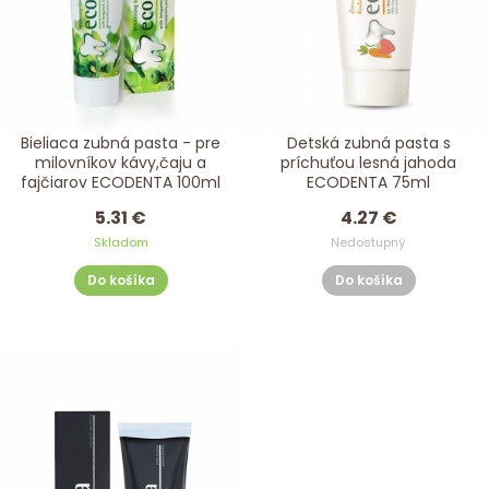
Bieliaca zubná pasta - pre
Detská zubná pasta s
milovníkov kávy,čaju a
príchuťou lesná jahoda
fajčiarov ECODENTA 100ml
ECODENTA 75ml
5.31 €
4.27 €
Skladom
Nedostupný
Do košíka
Do košíka