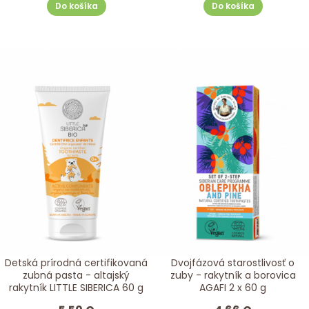
Do košíka
Do košíka
Detská prírodná certifikovaná
Dvojfázová starostlivosť o
zubná pasta - altajský
zuby - rakytník a borovica
rakytník LITTLE SIBERICA 60 g
AGAFI 2 x 60 g