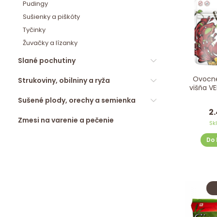
Pudingy
Sušienky a piškóty
Tyčinky
Žuvačky a lízanky
Slané pochutiny
Ovocné
Strukoviny, obilniny a ryža
višňa VE
Sušené plody, orechy a semienka
2.
Zmesi na varenie a pečenie
Sk
Do 