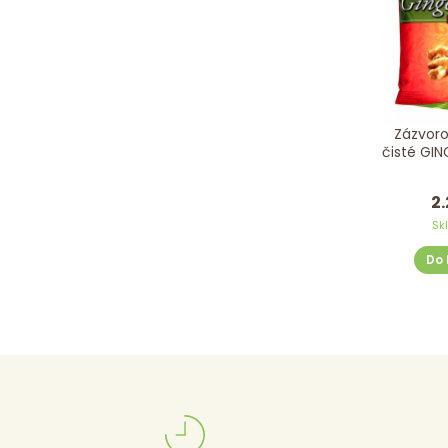
Zázvoro
čisté GI
2.
Sk
Do 