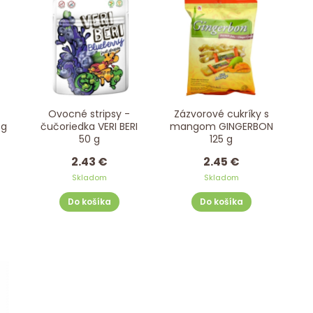
Ovocné stripsy -
Zázvorové cukríky s
 g
čučoriedka VERI BERI
mangom GINGERBON
50 g
125 g
2.43 €
2.45 €
Skladom
Skladom
Do košíka
Do košíka