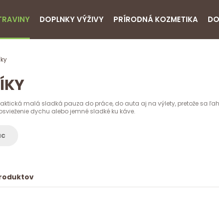
TRAVINY
DOPLNKY VÝŽIVY
PRÍRODNÁ KOZMETIKA
DO
íky
ÍKY
aktická malá sladká pauza do práce, do auta aj na výlety, pretože sa ľahk
osvieženie dychu alebo jemné sladké ku káve.
ac
produktov