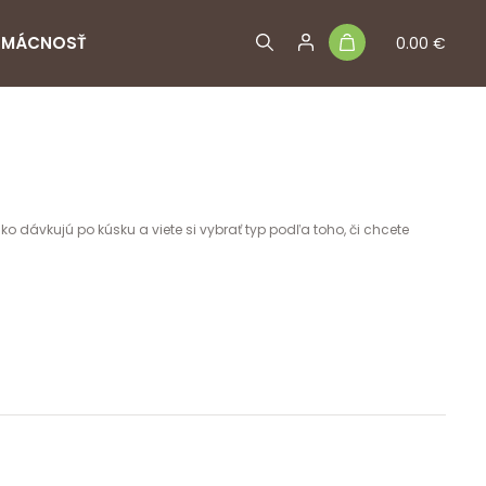
MÁCNOSŤ
0.00 €
o dávkujú po kúsku a viete si vybrať typ podľa toho, či chcete