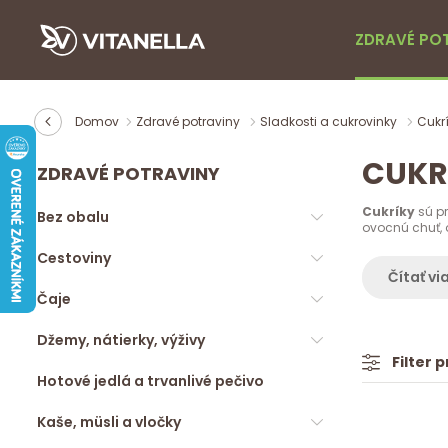
ZDRAVÉ PO
Domov
Zdravé potraviny
Sladkosti a cukrovinky
Cukr
CUKR
ZDRAVÉ POTRAVINY
Cukríky
sú pr
Bez obalu
ovocnú chuť, 
Cestoviny
Čítať vi
Čaje
Džemy, nátierky, výživy
Filter 
Hotové jedlá a trvanlivé pečivo
Kaše, müsli a vločky