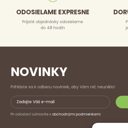
ODOSIELAME EXPRESNE
DOR
Prijaté objednávky odosielame
P
do 48 hodín
j
NOVINKY
Prihláste sa k odberu noviniek, aby Vám nič neuniklo!
Pri odoslaní súhlasíte s
obchodnými podmienkami