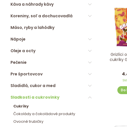
Káva a náhrady kávy
Koreniny, soľ a dochucovadlá
Mäso, ryby a lahôdky
Nápoje
Oleje a octy
Grizlíci
cukríky 
Pečenie
4.
Pre športovcov
Sk
Sladidlá, cukor a med
Do 
Sladkosti a cukrovinky
Cukríky
Čokolády a čokoládové produkty
Ovocné trubičky