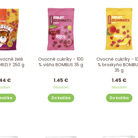
 ovocné želé
Ovocné cukríky - 100
Ovocné cukríky - 1
GRIZLY 250 g
% višňa BOMBUS 35 g
% broskyňa BOMBU
35 g
44 €
1.45 €
1.45 €
ladom
Skladom
Skladom
košíka
Do košíka
Do košíka