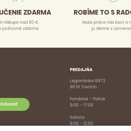
UČENIE ZDARMA
ROBÍME TO S RA
ri nákupe nad 50 €
Naša práca nás baví a 
e poštovné zdarma
ju denne s úsmev
PREDAJŇA
Legionárska 6972
911 01 Trenčín
Pondelok - Piatok
9:00 - 17:00
Sobota
9:00 - 12:00