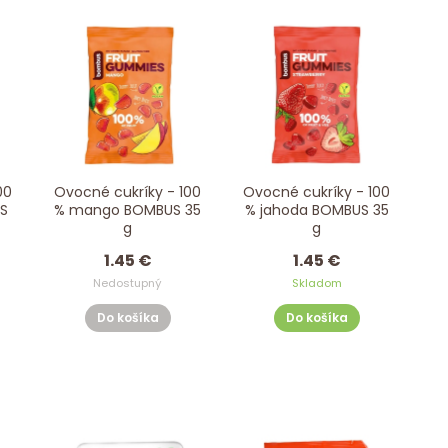
00
Ovocné cukríky - 100
Ovocné cukríky - 100
S
% mango BOMBUS 35
% jahoda BOMBUS 35
g
g
1.45 €
1.45 €
Nedostupný
Skladom
Do košíka
Do košíka