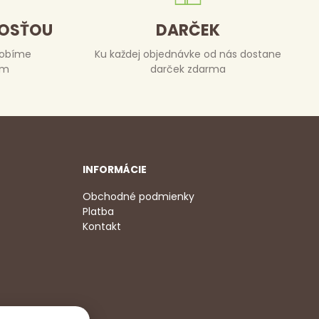
DOSŤOU
DARČEK
robíme
Ku každej objednávke od nás dostane
om
darček zdarma
INFORMÁCIE
Obchodné podmienky
Platba
Kontakt