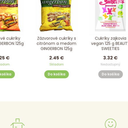
vé cukríky
Zázvorové cukríky s
Cukríky zajkovia
NGERBON 125g
citrónom a medom
vegan 125 g BEAUT
GINGERBON 125g
SWEETIES
25 €
2.45 €
3.32 €
ladom
Skladom
Nedostupný
košíka
Do košíka
Do košíka