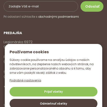
Pri odoslaní súhlasíte s
obchodnými podmienkami
PREDAJŇA
Legionárska 6972
911 01 Trenčín
Používame cookies
Pondelok - Piatok
Súbory cookie používame na analýzu údajov o našich
9:00 - 17:00
návštevníkoch, na zlepšenie našich webových stránok, na
zobrazovanie personalizovaného obsahu a k tomu, aby
Sobota
sme vám poskytli skvelý zážitok z webu.
9:00 - 12:00
Podrobné nastavenia
+421 918 785 620
,
+421 915 572 350
,
info@vitanella.sk
Prijať všetky
Odmietnuť všetky
Sledujte nás na