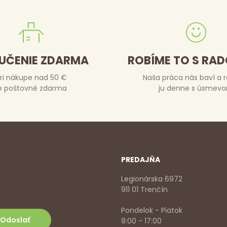
UČENIE ZDARMA
ROBÍME TO S RA
ri nákupe nad 50 €
Naša práca nás baví a 
e poštovné zdarma
ju denne s úsmev
PREDAJŇA
Legionárska 6972
911 01 Trenčín
Pondelok - Piatok
9:00 - 17:00