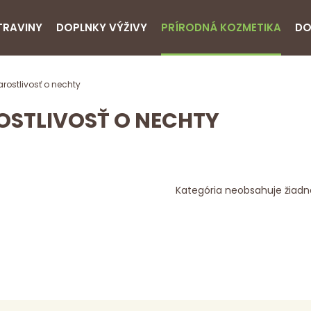
TRAVINY
DOPLNKY VÝŽIVY
PRÍRODNÁ KOZMETIKA
DO
arostlivosť o nechty
OSTLIVOSŤ O NECHTY
Kategória neobsahuje žiadn