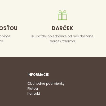
DOSŤOU
DARČEK
robíme
Ku každej objednávke od nás dostane
om
darček zdarma
INFORMÁCIE
Obchodné podmienky
Platba
Kontakt