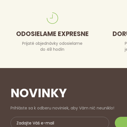
ODOSIELAME EXPRESNE
DOR
Prijaté objednávky odosielame
P
do 48 hodín
j
NOVINKY
Prihláste sa k odberu noviniek, aby Vám nič neuniklo!