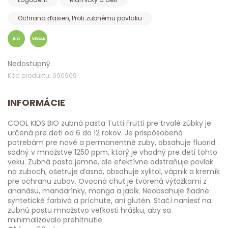
Ochrana ďasien, Proti zubnému povlaku
Nedostupný
Kód produktu: 990909
INFORMÁCIE
COOL KIDS BIO zubná pasta Tutti Frutti pre trvalé zúbky je
určená pre deti od 6 do 12 rokov. Je prispôsobená
potrebám pre nové a permanentné zuby, obsahuje fluorid
sodný v množstve 1250 ppm, ktorý je vhodný pre deti tohto
veku. Zubná pasta jemne, ale efektívne odstraňuje povlak
na zuboch, ošetruje ďasná, obsahuje xylitol, vápnik a kremík
pre ochranu zubov. Ovocná chuť je tvorená výťažkami z
ananásu, mandarínky, manga a jabĺk. Neobsahuje žiadne
syntetické farbivá a príchute, ani glutén. Stačí naniesť na
zubnú pastu množstvo veľkosti hrášku, aby sa
minimalizovalo prehltnutie.