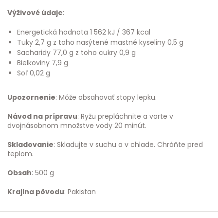
Výživové údaje
:
Energetická hodnota 1 562 kJ / 367 kcal
Tuky 2,7 g z toho nasýtené mastné kyseliny 0,5 g
Sacharidy 77,0 g z toho cukry 0,9 g
Bielkoviny 7,9 g
Soľ 0,02 g
Upozornenie
: Môže obsahovať stopy lepku.
Návod na prípravu
: Ryžu prepláchnite a varte v
dvojnásobnom množstve vody 20 minút.
Skladovanie
: Skladujte v suchu a v chlade. Chráňte pred
teplom.
Obsah
: 500 g
Krajina pôvodu
: Pakistan