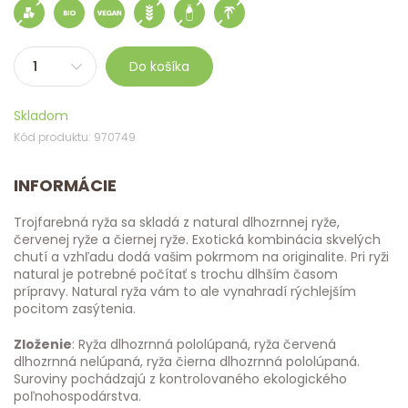
Do košíka
Skladom
Kód produktu: 970749
INFORMÁCIE
Trojfarebná ryža sa skladá z natural dlhozrnnej ryže,
červenej ryže a čiernej ryže. Exotická kombinácia skvelých
chutí a vzhľadu dodá vašim pokrmom na originalite. Pri ryži
natural je potrebné počítať s trochu dlhším časom
prípravy. Natural ryža vám to ale vynahradí rýchlejším
pocitom zasýtenia.
Zloženie
: Ryža dlhozrnná pololúpaná, ryža červená
dlhozrnná nelúpaná, ryža čierna dlhozrnná pololúpaná.
Suroviny pochádzajú z kontrolovaného ekologického
poľnohospodárstva.