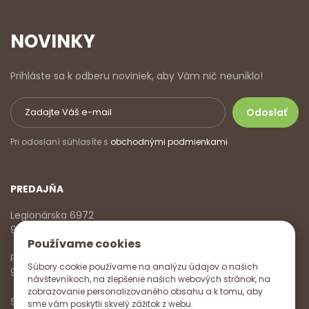
NOVINKY
Prihláste sa k odberu noviniek, aby Vám nič neuniklo!
Pri odoslaní súhlasíte s
obchodnými podmienkami
PREDAJŇA
Legionárska 6972
911 01 Trenčín
Používame cookies
Pondelok - Piatok
Súbory cookie používame na analýzu údajov o našich
9:00 - 17:00
návštevníkoch, na zlepšenie našich webových stránok, na
zobrazovanie personalizovaného obsahu a k tomu, aby
Sobota
sme vám poskytli skvelý zážitok z webu.