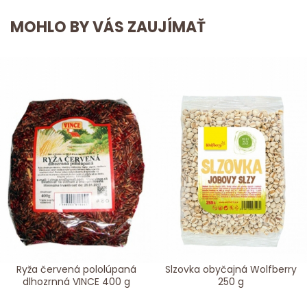
MOHLO BY VÁS ZAUJÍMAŤ
Ryža červená pololúpaná
Slzovka obyčajná Wolfberry
dlhozrnná VINCE 400 g
250 g