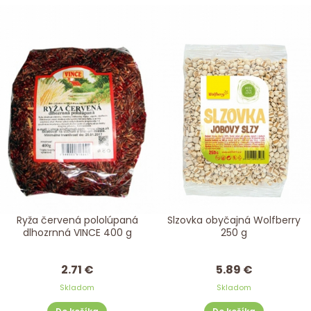
Ryža červená pololúpaná
Slzovka obyčajná Wolfberry
dlhozrnná VINCE 400 g
250 g
2.71 €
5.89 €
Skladom
Skladom