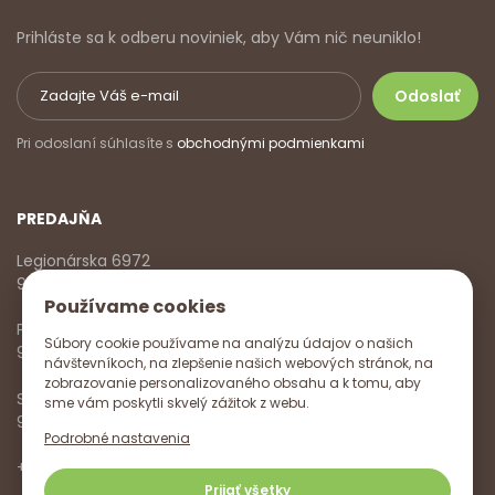
Prihláste sa k odberu noviniek, aby Vám nič neuniklo!
Pri odoslaní súhlasíte s
obchodnými podmienkami
PREDAJŇA
Legionárska 6972
911 01 Trenčín
Používame cookies
Pondelok - Piatok
Súbory cookie používame na analýzu údajov o našich
9:00 - 17:00
návštevníkoch, na zlepšenie našich webových stránok, na
zobrazovanie personalizovaného obsahu a k tomu, aby
Sobota
sme vám poskytli skvelý zážitok z webu.
9:00 - 12:00
Podrobné nastavenia
+421 918 785 620
,
+421 915 572 350
,
info@vitanella.sk
Prijať všetky