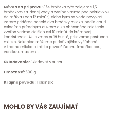
Návod na prípravu:
3/4 hrnčeka ryže zalejeme 1,5
hrnčekom studenej vody a zvoľna varíme pod pokrievkou
do mäkka (cca 12 minút) alebo kým sa voda nevyvarí.
Potom pridáme necelé dva hrnčeky mlieka, podľa chuti
osladíme prírodným cukrom a za občasného miešania
zvoľna varíme ďalších asi 10 minút do krémovej
konzistencie. Ak je zmes príliš hustá, prilievame postupne
mlieko. Nakoniec môžeme pridať vajíčko vyšľahané
v troche mlieka a krátko povariť. Dochutíme škoricou,
vanilkou, maslom ...
Skladovanie:
Skladovať v suchu.
Hmotnosť:
500 g
Krajina pôvodu:
Taliansko
MOHLO BY VÁS ZAUJÍMAŤ