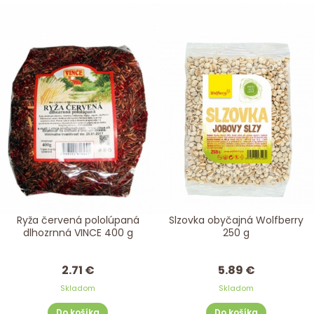
Ryža červená pololúpaná
Slzovka obyčajná Wolfberry
dlhozrnná VINCE 400 g
250 g
2.71 €
5.89 €
Skladom
Skladom
Do košíka
Do košíka