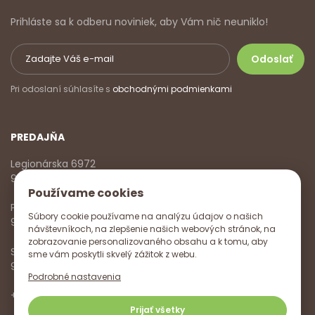
Prihláste sa k odberu noviniek, aby Vám nič neuniklo!
Pri odoslaní súhlasíte s
obchodnými podmienkami
PREDAJŇA
Legionárska 6972
911 01 Trenčín
Používame cookies
Pondelok - Piatok
Súbory cookie používame na analýzu údajov o našich
9:00 - 17:00
návštevníkoch, na zlepšenie našich webových stránok, na
zobrazovanie personalizovaného obsahu a k tomu, aby
Sobota
sme vám poskytli skvelý zážitok z webu.
9:00 - 12:00
Podrobné nastavenia
+421 918 785 620
,
+421 915 572 350
,
info@vitanella.sk
Prijať všetky