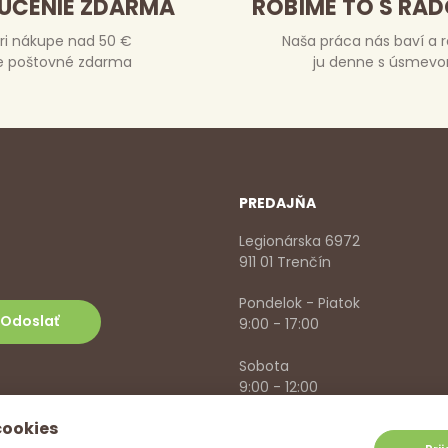
UČENIE ZDARMA
ROBÍME TO S RA
ri nákupe nad 50 €
Naša práca nás baví a 
e poštovné zdarma
ju denne s úsmev
PREDAJŇA
Legionárska 6972
911 01 Trenčín
Pondelok - Piatok
9:00 - 17:00
Sobota
9:00 - 12:00
cookies
+421 918 785 620
,
+421 915 57