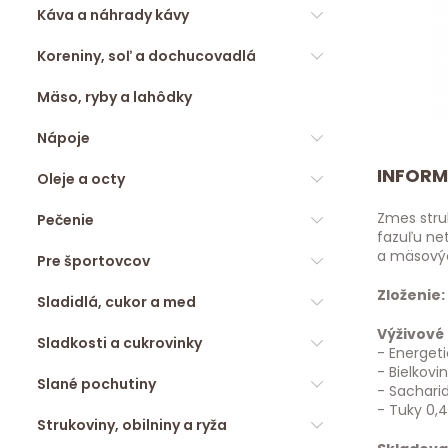
Káva a náhrady kávy
Koreniny, soľ a dochucovadlá
Mäso, ryby a lahôdky
Nápoje
INFORM
Oleje a octy
Zmes stru
Pečenie
fazuľu net
a mäsovýc
Pre športovcov
Zloženie:
Sladidlá, cukor a med
Výživové 
Sladkosti a cukrovinky
- Energeti
- Bielkovi
Slané pochutiny
- Sacharid
- Tuky 0,4
Strukoviny, obilniny a ryža