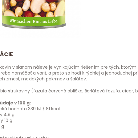
ÁCIE
kovín v slanom náleve je vynikajúcim riešením pre tých, ktorým
reba namáčať a variť, a preto sa hodí k rýchlej a jednoduchej p
h zmesí, mexických pokrmov a šalátov
.
bio strukoviny (fazuľa červená oblička, šarlátová fazuľa, cícer, b
údaje v 100 g:
cká hodnota 339 kJ / 81 kcal
ny 4,9 g
y 10 g
 g