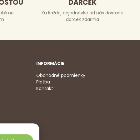
DOSŤOU
DARČEK
robíme
Ku každej objednávke od nás dostane
om
darček zdarma
INFORMÁCIE
Obchodné podmienky
Platba
Kontakt
2 350
,