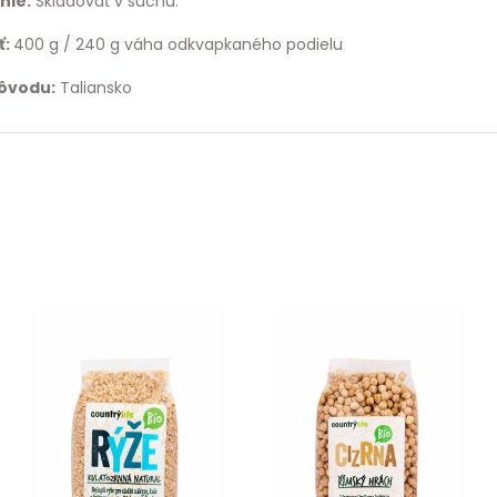
nie:
Skladovať v suchu.
ť:
400 g / 240 g váha odkvapkaného podielu
pôvodu:
Taliansko