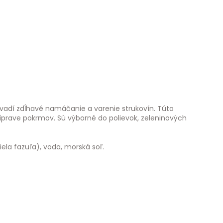
 vadí zdĺhavé namáčanie a varenie strukovín. Túto
ríprave pokrmov. Sú výborné do polievok, zeleninových
iela fazuľa), voda, morská soľ.