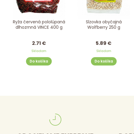
Ryža červená pololúpaná
Slzovka obyčajná
dlhozrnná VINCE 400 g
Wolfberry 250 g
2.71 €
5.89 €
Skladom
Skladom
Do košíka
Do košíka