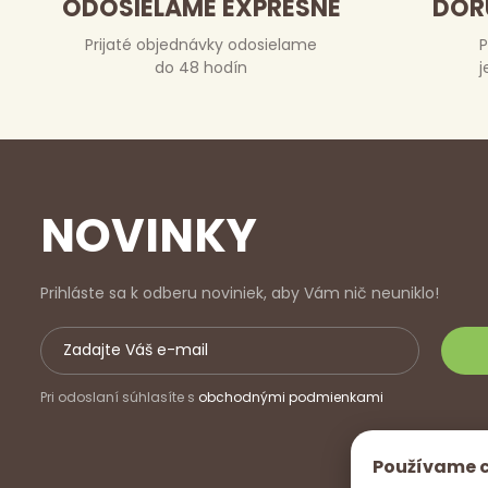
ODOSIELAME EXPRESNE
DOR
Prijaté objednávky odosielame
P
do 48 hodín
j
NOVINKY
Prihláste sa k odberu noviniek, aby Vám nič neuniklo!
Pri odoslaní súhlasíte s
obchodnými podmienkami
Používame 