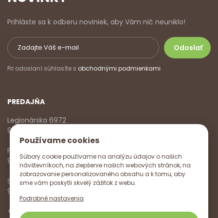
Prihláste sa k odberu noviniek, aby Vám nič neuniklo!
Pri odoslaní súhlasíte s
obchodnými podmienkami
PREDAJŇA
Legionárska 6972
911 01 Trenčín
Používame cookies
Pondelok - Piatok
Súbory cookie používame na analýzu údajov o našich
9:00 - 17:00
návštevníkoch, na zlepšenie našich webových stránok, na
zobrazovanie personalizovaného obsahu a k tomu, aby
Sobota
sme vám poskytli skvelý zážitok z webu.
9:00 - 12:00
Podrobné nastavenia
+421 918 785 620
,
+421 915 572 350
,
info@vitanella.sk