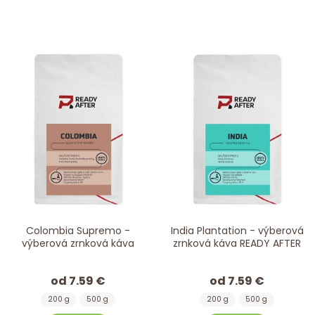
Colombia Supremo -
India Plantation - výberová
výberová zrnková káva
zrnková káva READY AFTER
od 7.59 €
od 7.59 €
200 g
500 g
200 g
500 g