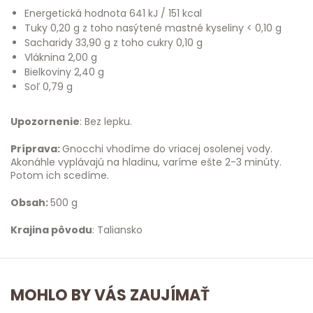
Energetická hodnota 641 kJ / 151 kcal
Tuky 0,20 g z toho nasýtené mastné kyseliny < 0,10 g
Sacharidy 33,90 g z toho cukry 0,10 g
Vláknina 2,00 g
Bielkoviny 2,40 g
Soľ 0,79 g
Upozornenie
: Bez lepku.
Príprava:
Gnocchi vhodíme do vriacej osolenej vody.
Akonáhle vyplávajú na hladinu, varíme ešte 2-3 minúty.
Potom ich scedíme.
Obsah:
500 g
Krajina pôvodu
: Taliansko
MOHLO BY VÁS ZAUJÍMAŤ