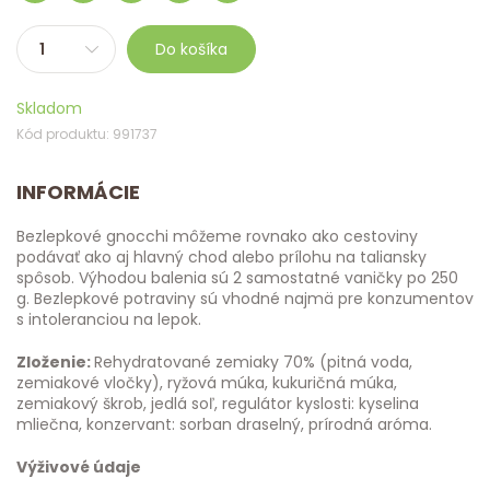
Do košíka
Skladom
Kód produktu: 991737
INFORMÁCIE
Bezlepkové gnocchi môžeme rovnako ako cestoviny
podávať ako aj hlavný chod alebo prílohu na taliansky
spôsob. Výhodou balenia sú 2 samostatné vaničky po 250
g. Bezlepkové potraviny sú vhodné najmä pre konzumentov
s intoleranciou na lepok.
Zloženie:
Rehydratované zemiaky 70% (pitná voda,
zemiakové vločky), ryžová múka, kukuričná múka,
zemiakový škrob, jedlá soľ, regulátor kyslosti: kyselina
mliečna, konzervant: sorban draselný, prírodná aróma.
Výživové údaje