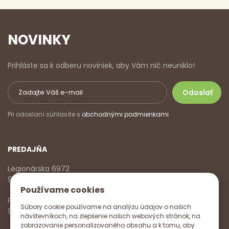
NOVINKY
Prihláste sa k odberu noviniek, aby Vám nič neuniklo!
Pri odoslaní súhlasíte s
obchodnými podmienkami
PREDAJŇA
Legionárska 6972
911 01 Trenčín
Používame cookies
Pondelok - Piatok
Súbory cookie používame na analýzu údajov o našich
9:00 - 17:00
návštevníkoch, na zlepšenie našich webových stránok, na
zobrazovanie personalizovaného obsahu a k tomu, aby