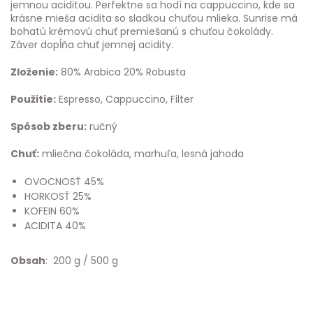
jemnou aciditou. Perfektne sa hodí na cappuccino, kde sa
krásne mieša acidita so sladkou chuťou mlieka. Sunrise má
bohatú krémovú chuť premiešanú s chuťou čokolády.
Záver dopĺňa chuť jemnej acidity.
Zloženie:
80% Arabica 20% Robusta
Použitie:
Espresso, Cappuccino, Filter
Spôsob zberu:
ručný
Chuť:
mliečna čokoláda, marhuľa, lesná jahoda
OVOCNOSŤ 45%
HORKOSŤ 25%
KOFEIN 60%
ACIDITA 40%
Obsah
: 200 g / 500 g