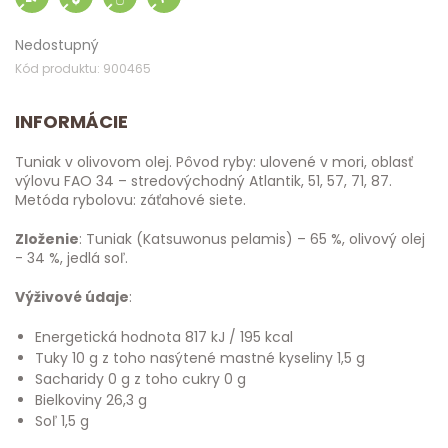
Nedostupný
Kód produktu: 900465
INFORMÁCIE
Tuniak v olivovom olej. Pôvod ryby: ulovené v mori, oblasť
výlovu FAO 34 – stredovýchodný Atlantik, 51, 57, 71, 87.
Metóda rybolovu: záťahové siete.
Zloženie
: Tuniak (Katsuwonus pelamis) – 65 %, olivový olej
- 34 %, jedlá soľ.
Výživové údaje
:
Energetická hodnota 817 kJ / 195 kcal
Tuky 10 g z toho nasýtené mastné kyseliny 1,5 g
Sacharidy 0 g z toho cukry 0 g
Bielkoviny 26,3 g
Soľ 1,5 g