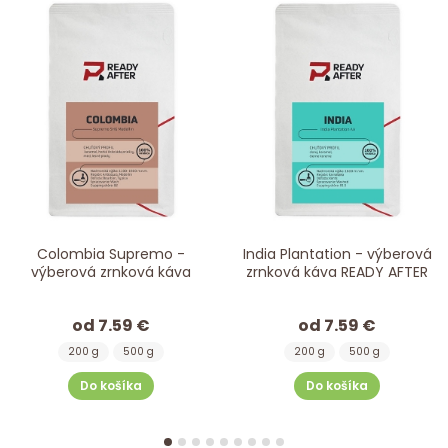
Colombia Supremo -
India Plantation - výberová
výberová zrnková káva
zrnková káva READY AFTER
od 7.59 €
od 7.59 €
200 g
500 g
200 g
500 g
Do košíka
Do košíka