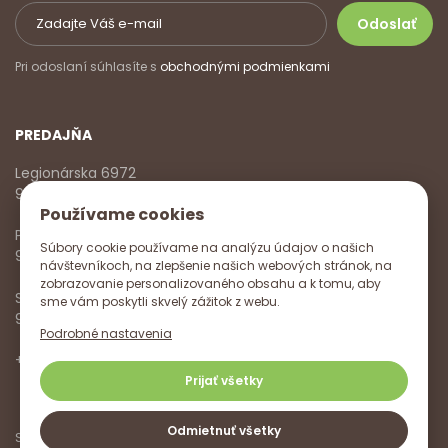
Pri odoslaní súhlasíte s
obchodnými podmienkami
PREDAJŇA
Legionárska 6972
911 01 Trenčín
Používame cookies
Pondelok - Piatok
Súbory cookie používame na analýzu údajov o našich
9:00 - 17:00
návštevníkoch, na zlepšenie našich webových stránok, na
zobrazovanie personalizovaného obsahu a k tomu, aby
Sobota
sme vám poskytli skvelý zážitok z webu.
9:00 - 12:00
Podrobné nastavenia
+421 918 785 620
,
+421 915 572 350
,
info@vitanella.sk
Prijať všetky
Odmietnuť všetky
Sledujte nás na