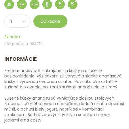
Do košíka
Skladom
Kód produktu: 983974
INFORMÁCIE
Zrelé ananásy boli nakrájané na kúsky a usušené
bez dosladenie. Výsledkom sú voňavé a sladké ananásové
kúsky s výraznou ovocnou chuťou. Rovnako ako ostatné
sušené bio ovocie, ani tento sušený ananás nie je sírený.
Sušené kúsky ananásu sú vynikajúce zložkou stolových
zmesou sušeného ovocia a orieškov, dodajú chuť a sladkosť
müsli, a ochutí biely jogurt, napríklad v kombinácii
s kokosom. Sú tiež zdravým rýchlym snackom medzi
jedlami a na cesty.