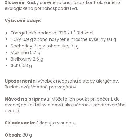
Zloženie
: Kúsky sušeného ananásu z kontrolovaného
ekologického poľnohospodárstva.
Výživové údaje
:
Energetická hodnota 1330 kJ / 314 kcal
Tuky 0,9 g z toho nasýtené mastné kyseliny 0,1 g
Sacharidy 71 g z toho cukry 71 g
Vláknina 5,7 g
Bielkoviny 2,6 g
Soľ 0,03 g
Upozornenie
: Výrobok neobsahuje stopy alergénov.
Bezlepkové. Vhodné pre vegánov.
Návod na prípravu
: Môžete ich použiť pri pečení, do
ovocných koktailov a bowlí ako náhradu kandizovaného
ovocia.
Skladovanie
: Skladujte v suchu.
Obsah
: 80 g