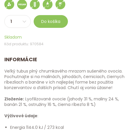
Do košíka
Skladom
Kód produktu: 970584
INFORMÁCIE
Veľký tubus plný chrumkavého mrazom sušeného ovocia.
Pochutnajte si na malinách, jahodách, černiciach, čiernych
ríbezliach a banáne v ich najlepšej forme bez použitia
konzervantov a ďalších prísad. Chutí aj vonia úžasne!
Zloženie:
Lyofilizované ovocie (jahody 31 %, maliny 24 %,
banán 21 %, ostružiny 16 %, čierna ríbezľa 8 %)
Výživové údaje
:
Energia 1144.0 kJ / 273 kcal