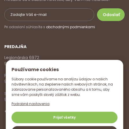
Pri odoslaní súhlasíte s
obchodnými podmienkami
PREDAJŇA
Legionárska 6972
911 01 Trenčín
Používame cookies
Pondelok - Piatok
Súbory cookie používame na analýzu údajov o našich
9:00 - 17:00
návštevníkoch, na zlepšenie našich webových stránok, na
zobrazovanie personalizovaného obsahu a k tomu, aby
Sobota
sme vám poskytli skvelý zážitok z webu.
9:00 - 12:00
Podrobné nastavenia
+421 918 785 620
,
+421 915 572 350
,
info@vitanella.sk
Prijať všetky