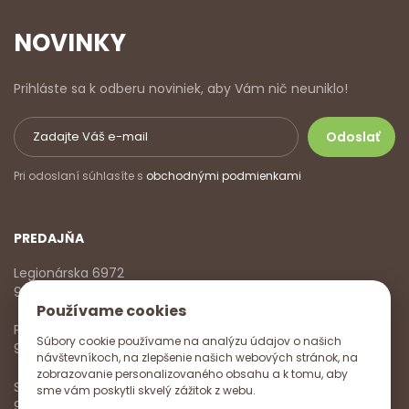
NOVINKY
Prihláste sa k odberu noviniek, aby Vám nič neuniklo!
Pri odoslaní súhlasíte s
obchodnými podmienkami
PREDAJŇA
Legionárska 6972
911 01 Trenčín
Používame cookies
Pondelok - Piatok
Súbory cookie používame na analýzu údajov o našich
9:00 - 17:00
návštevníkoch, na zlepšenie našich webových stránok, na
zobrazovanie personalizovaného obsahu a k tomu, aby
Sobota
sme vám poskytli skvelý zážitok z webu.
9:00 - 12:00