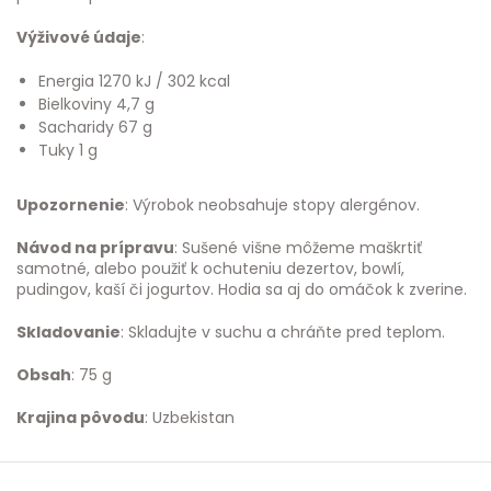
Výživové údaje
:
Energia 1270 kJ / 302 kcal
Bielkoviny 4,7 g
Sacharidy 67 g
Tuky 1 g
Upozornenie
: Výrobok neobsahuje stopy alergénov.
Návod na prípravu
: Sušené višne môžeme maškrtiť
samotné, alebo použiť k ochuteniu dezertov, bowlí,
pudingov, kaší či jogurtov. Hodia sa aj do omáčok k zverine.
Skladovanie
: Skladujte v suchu a chráňte pred teplom.
Obsah
: 75 g
Krajina pôvodu
: Uzbekistan