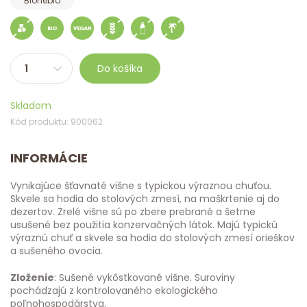
Bionebio
Do košíka
Skladom
Kód produktu: 900062
INFORMÁCIE
Vynikajúce šťavnaté višne s typickou výraznou chuťou.
Skvele sa hodia do stolových zmesí, na maškrtenie aj do
dezertov. Zrelé višne sú po zbere prebrané a šetrne
usušené bez použitia konzervačných látok. Majú typickú
výraznú chuť a skvele sa hodia do stolových zmesí orieškov
a sušeného ovocia.
Zloženie
: Sušené vykôstkované višne. Suroviny
pochádzajú z kontrolovaného ekologického
poľnohospodárstva.