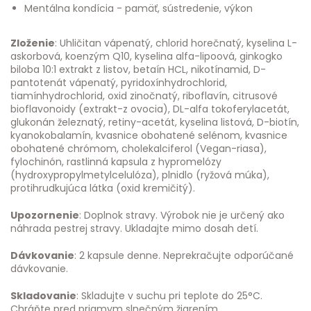
Mentálna kondícia - pamäť, sústredenie, výkon
Zloženie
: Uhličitan vápenatý, chlorid horečnatý, kyselina L-
askorbová, koenzým Q10, kyselina alfa-lipoová, ginkogko
biloba 10:1 extrakt z listov, betaín HCL, nikotínamid, D-
pantotenát vápenatý, pyridoxínhydrochlorid,
tiamínhydrochlorid, oxid zinočnatý, riboflavín, citrusové
bioflavonoidy (extrakt-z ovocia), DL-alfa tokoferylacetát,
glukonán železnatý, retiny-acetát, kyselina listová, D-biotín,
kyanokobalamín, kvasnice obohatené selénom, kvasnice
obohatené chrómom, cholekalciferol (Vegan-riasa),
fylochinón, rastlinná kapsula z hypromelózy
(hydroxypropylmetylcelulóza), plnidlo (ryžová múka),
protihrudkujúca látka (oxid kremičitý).
Upozornenie
: Doplnok stravy. Výrobok nie je určený ako
náhrada pestrej stravy. Ukladajte mimo dosah detí.
Dávkovanie
: 2 kapsule denne. Neprekračujte odporúčané
dávkovanie.
Skladovanie
: Skladujte v suchu pri teplote do 25°C.
Chráňte pred priamym slnečným žiarením.