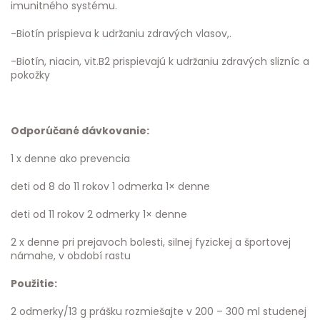
imunitného systému.
-Biotín prispieva k udržaniu zdravých vlasov,.
-Biotín, niacin, vit.B2 prispievajú k udržaniu zdravých slizníc a
pokožky
Odporúčané dávkovanie:
1 x denne ako prevencia
deti od 8 do 11 rokov 1 odmerka 1× denne
deti od 11 rokov 2 odmerky 1× denne
2 x denne pri prejavoch bolesti, silnej fyzickej a športovej
námahe, v období rastu
Použitie:
2 odmerky/13 g prášku rozmiešajte v 200 – 300 ml studenej