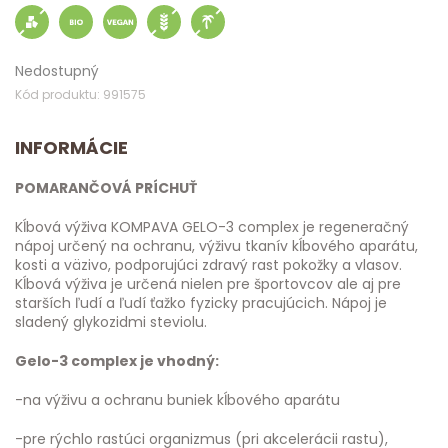
Nedostupný
Kód produktu: 991575
INFORMÁCIE
POMARANČOVÁ PRÍCHUŤ
Kĺbová výživa KOMPAVA GELO-3 complex je regeneračný
nápoj určený na ochranu, výživu tkanív kĺbového aparátu,
kosti a väzivo, podporujúci zdravý rast pokožky a vlasov.
Kĺbová výživa je určená nielen pre športovcov ale aj pre
starších ľudí a ľudí ťažko fyzicky pracujúcich. Nápoj je
sladený glykozidmi steviolu.
Gelo-3 complex je vhodný:
-na výživu a ochranu buniek kĺbového aparátu
-pre rýchlo rastúci organizmus (pri akcelerácii rastu),