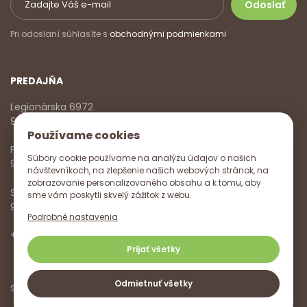
Pri odoslaní súhlasíte s
obchodnými podmienkami
PREDAJŇA
Legionárska 6972
911 01 Trenčín
Používame cookies
Pondelok - Piatok
Súbory cookie používame na analýzu údajov o našich
9:00 - 17:00
návštevníkoch, na zlepšenie našich webových stránok, na
zobrazovanie personalizovaného obsahu a k tomu, aby
Sobota
sme vám poskytli skvelý zážitok z webu.
9:00 - 12:00
Podrobné nastavenia
+421 918 785 620
,
+421 915 572 350
,
info@vitanella.sk
Prijať všetky
Odmietnuť všetky
Sledujte nás na