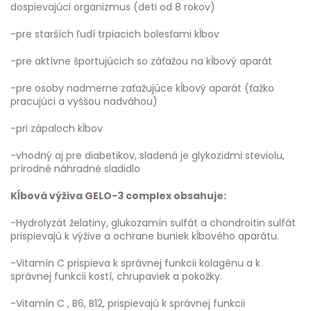
dospievajúci organizmus (deti od 8 rokov)
-pre starších ľudí trpiacich bolesťami kĺbov
-pre aktívne športujúcich so záťažou na kĺbový aparát
-pre osoby nadmerne zaťažujúce kĺbový aparát (ťažko
pracujúci a vyššou nadváhou)
-pri zápaloch kĺbov
-vhodný aj pre diabetikov, sladená je glykozidmi steviolu,
prírodné náhradné sladidlo
Kĺbová výživa GELO-3 complex obsahuje:
-Hydrolyzát želatiny, glukozamín sulfát a chondroitin sulfát
prispievajú k výžive a ochrane buniek kĺbového aparátu.
-Vitamín C prispieva k správnej funkcii kolagénu a k
správnej funkcii kostí, chrupaviek a pokožky.
-Vitamín C , B6, B12, prispievajú k správnej funkcii