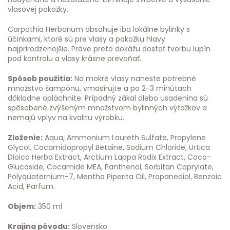
vlasovej pokožky.
Carpathia Herbarium obsahuje iba lokálne bylinky s
účinkami, ktoré sú pre vlasy a pokožku hlavy
najprirodzenejšie. Práve preto dokážu dostať tvorbu lupín
pod kontrolu a vlasy krásne prevoňať.
Spôsob použitia:
Na mokré vlasy naneste potrebné
množstvo šampónu, vmasírujte a po 2-3 minútach
dôkladne opláchnite. Prípadný zákal alebo usadenina sú
spôsobené zvýšeným množstvom bylinných výťažkov a
nemajú vplyv na kvalitu výrobku.
Zloženie:
Aqua, Ammonium Laureth Sulfate, Propylene
Glycol, Cocamidopropyl Betaine, Sodium Chloride, Urtica
Dioica Herba Extract, Arctium Lappa Radix Extract, Coco-
Glucoside, Cocamide MEA, Panthenol, Sorbitan Caprylate,
Polyquaternium-7, Mentha Piperita Oil, Propanediol, Benzoic
Acid, Parfum.
Objem:
350 ml
Krajina pôvodu:
Slovensko