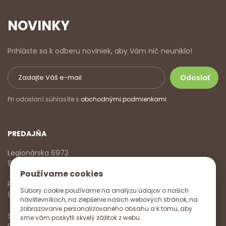
NOVINKY
Prihláste sa k odberu noviniek, aby Vám nič neuniklo!
Pri odoslaní súhlasíte s
obchodnými podmienkami
PREDAJŇA
Legionárska 6972
911 01 Trenčín
Používame cookies
Pondelok - Piatok
Súbory cookie používame na analýzu údajov o našich
9:00 - 17:00
návštevníkoch, na zlepšenie našich webových stránok, na
zobrazovanie personalizovaného obsahu a k tomu, aby
Sobota
sme vám poskytli skvelý zážitok z webu.