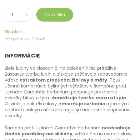
Do košíka
Skladom
Kód produktu: 983416
INFORMÁCIE
Biele lupiny vo vlasoch či na oblečení? Nič príťažlivé.
Zastavte tvorbu lupín a získajte späť svoje sebavedomie
vďaka
extraktom z lopúcha, žihľavy a mäty.
Táto
účinná kombinácia bylinných výťažkov v šampóne proti
lupinám Carpahtia Herbarium podporuje prekrvenie
pokožky hlavy a tým o
bmedzuje tvorbu mazu a lupín.
Osviežuje pokožku hlavy,
zmierňuje svrbenie
a jemným
antibakteriálnym účinkom reguluje nadmerné olupovanie
pokožky.
Šampón proti lupinám Carpathia Herbarium
neobsahuje
žiadne parabény ani silikóny
, vďaka čomu ostanú vlasy
nadýchané a nezaťažené. Eliminuje svrbenie a vysúšanie