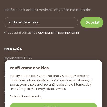
Prihláste sa k odberu noviniek, aby Vám nič neuniklo!
Pri odoslaní súhlasíte s
obchodnými podmienkami
PREDAJŇA
Legionárska 6972
911 01 Trenčín
Používame cookies
Pondelok - Piatok
Súbory cookie používame na analýzu údajov o našich
9:00 - 17:00
návštevníkoch, na zlepšenie našich webových stránok, na
zobrazovanie personalizovaného obsahu a k tomu, aby
Sobota
sme vám poskytli skvelý zážitok z webu.
9:00 - 12:00
Podrobné nastavenia
+421 918 785 620
,
+421 915 572 350
,
info@vitanella.sk