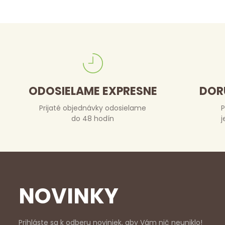
ODOSIELAME EXPRESNE
DOR
Prijaté objednávky odosielame
P
do 48 hodín
j
NOVINKY
Prihláste sa k odberu noviniek, aby Vám nič neuniklo!