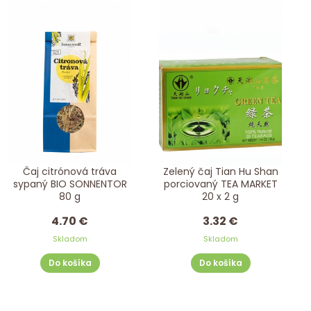
Čaj citrónová tráva
Zelený čaj Tian Hu Shan
sypaný BIO SONNENTOR
porciovaný TEA MARKET
80 g
20 x 2 g
4.70 €
3.32 €
Skladom
Skladom
Do košíka
Do košíka