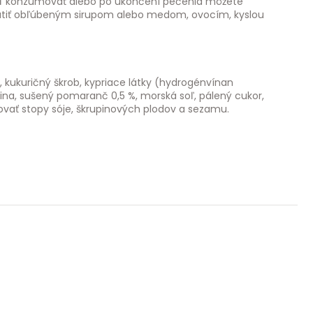
eď konzumovať alebo po ukončení pečenia môžete
chutiť obľúbeným sirupom alebo medom, ovocím, kyslou
j, kukuričný škrob, kypriace látky (hydrogénvínan
knina, sušený pomaranč 0,5 %, morská soľ, pálený cukor,
vať stopy sóje, škrupinových plodov a sezamu.