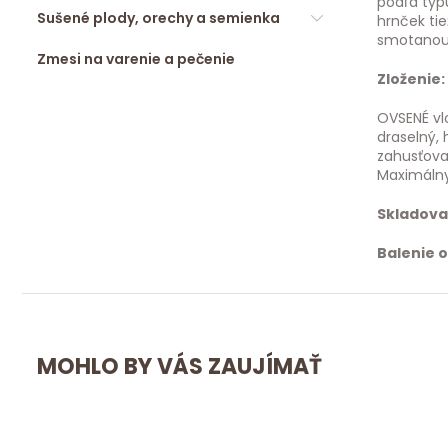
podľa typ
Sušené plody, orechy a semienka
hrnček ti
smotanou, 
Zmesi na varenie a pečenie
Zloženie:
OVSENÉ vlo
draselný, 
zahusťova
Maximálny
Skladova
Balenie 
MOHLO BY VÁS ZAUJÍMAŤ