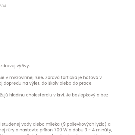
1634
dravej výživy.
v mikrovlnnej rúre. Zdravá tortička je hotová v
aj dopredu na výlet, do školy alebo do práce.
jú hladinu cholesterolu v krvi. Je bezlepkový a bez
 studenej vody alebo mlieka (9 polievkových lyžíc) a
nej rúry a nastavte príkon 700 W a dobu 3 - 4 minúty,