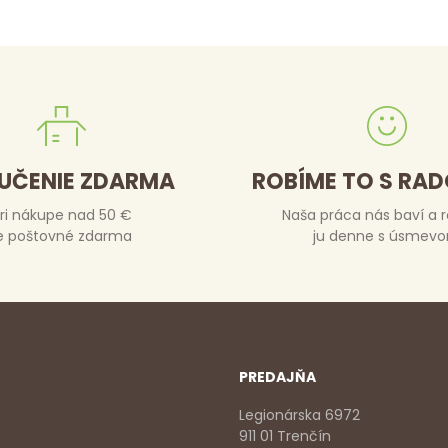
UČENIE ZDARMA
ROBÍME TO S RA
ri nákupe nad 50 €
Naša práca nás baví a 
e poštovné zdarma
ju denne s úsmev
PREDAJŇA
Legionárska 6972
911 01 Trenčín