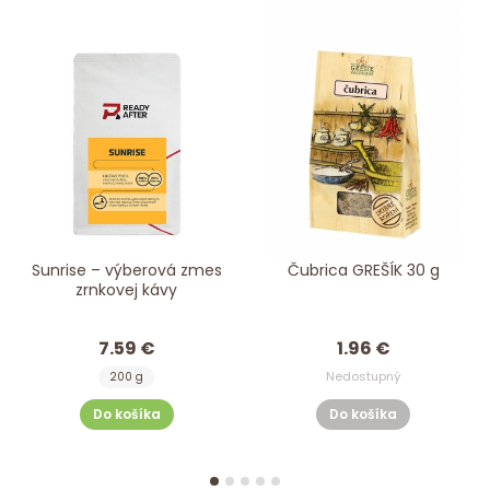
Sunrise – výberová zmes
Čubrica GREŠÍK 30 g
zrnkovej kávy
7.59 €
1.96 €
Nedostupný
200 g
Do košíka
Do košíka