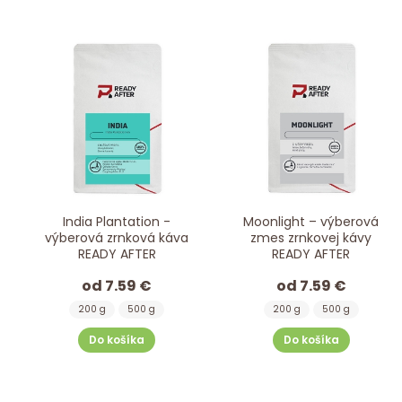
India Plantation -
Moonlight – výberová
výberová zrnková káva
zmes zrnkovej kávy
READY AFTER
READY AFTER
od 7.59 €
od 7.59 €
200 g
500 g
200 g
500 g
Do košíka
Do košíka