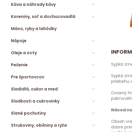
Káva a náhrady kávy
Koreniny, soľ a dochucovadlá
Mäso, ryby a lahôdky
Nápoje
INFORM
Oleje a octy
Sypká zme
Pečenie
Sypká zme
Pre športovcov
priebehu c
Sladidlá, cukor a med
Ovsený hrn
palmového
Sladkosti a cukrovinky
Návod na 
Slané pochutiny
Obsah vrec
Strukoviny, obilniny a ryža
dobre pre