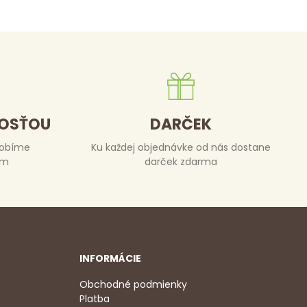
DOSŤOU
DARČEK
robíme
Ku každej objednávke od nás dostane
om
darček zdarma
INFORMÁCIE
Obchodné podmienky
Platba