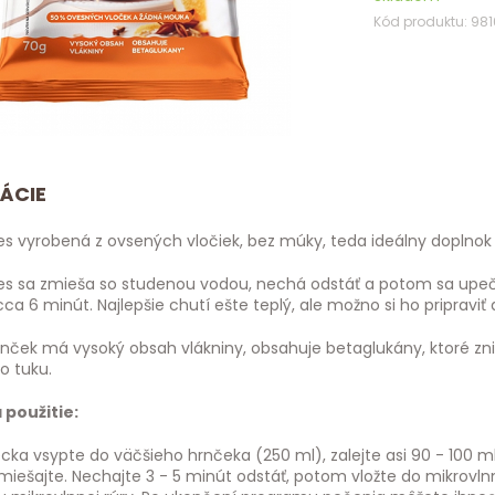
Kód produktu: 98
ÁCIE
s vyrobená z ovsených vločiek, bez múky, teda ideálny doplnok z
s sa zmieša so studenou vodou, nechá odstáť a potom sa upečie 
ca 6 minút. Najlepšie chutí ešte teplý, ale možno si ho pripraviť 
ček má vysoký obsah vlákniny, obsahuje betaglukány, ktoré znižu
 tuku.
použitie:
ka vsypte do väčšieho hrnčeka (250 ml), zalejte asi 90 - 100 ml
miešajte. Nechajte 3 - 5 minút odstáť, potom vložte do mikrovln