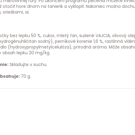
u mikrovlnnej rúry. Po ukončení programu pečenia môžete ihn
ež otočiť hore dnom na tanierik a vyklopiť. Nakoniec možno do
orieškami, ai.
čky bez lepku 50 %, cukor, mletý ľan, sušené VAJCIA, olivový ole
hydrogénuhličitan sodný), perníkové korenie 1,6 %, rastlinná vlá
dlo (hydroxypropylmetylcelulóza), prírodná aróma. Môže obsaho
 obsah lepku 20 mg/kg.
nie:
Skladujte v suchu.
obsahuje:
70 g.