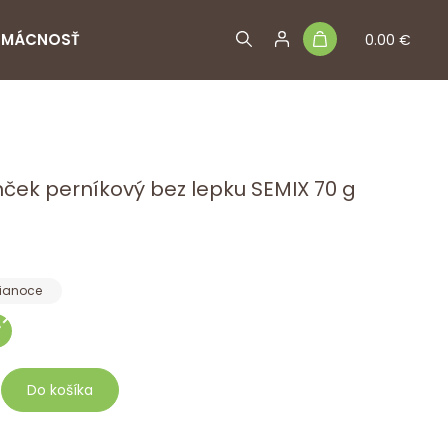
MÁCNOSŤ
0.00 €
ček perníkový bez lepku SEMIX 70 g
ianoce
Do košíka