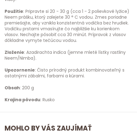
Použitie
: Pripravte si 20 - 30 g (cca 1 - 2 polievkové lyžice)
Neem prášku, ktorý zalejete 30 ° C vodou. Zmes poriadne
premiešajte, aby vznikla konzistentná vodička bez hrudiek.
Vodičku prstami vmasírujte čo najbližšie ku korienkom
vlasov. Nechajte pôsobiť cca 30 minút. Prípravok z vlasov
dôkladne vymyte tečúcou vodou.
Zloženie
: Azadirachta indica (jemne mleté ​​lístky rastliny
Neem/Nimba).
Upozornenie
: Čisto prírodný produkt kombinovateľný s
ostatnými zábalmi, farbami a kúrami.
Obsah
: 200 g
Krajina pôvodu
: Rusko
MOHLO BY VÁS ZAUJÍMAŤ