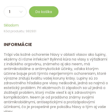
Do košíka
Skladom
Kód produktu: 982931
INFORMÁCIE
Trápi vás kožné ochorenie hlavy v oblasti vlasov ako lupiny,
ekzémy či rôzne infekcie? Bylinná kúra na vlasy s výťažkami
z indického orgovánu, známeho aj ako neem, má
antimikrobiálne a antimykotické účinky, vďaka ktorým
účinne bojuje proti týmto nepríjemným ochoreniam, ktoré
výrazne znižujú kvalitu vašej koruny krásy. Lupiny sú zo
zdravotného hľadiska pre vlasy neškodné, jedná sa najmä o
estetický problém. Pri ekzémoch či zápaloch sa už jedná o
zložitejší problém, ktorý môže viesť k aj k zdravotným
komplikáciám. Neem je od pradávna známy svojimi
antimikrobiálnymi, antiseptickými a protizápalovými
účinkami, čo je prospešné pre pokožku hlavy a tým aj vaše
vlasy.