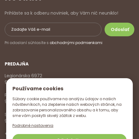
Prihláste sa k odberu noviniek, aby Vám nič neuniklo!
Pri odoslaní súhlasíte s
obchodnými podmienkami
PREDAJŇA
Legionárska 6972
911 01 Trenčín
Používame cookies
Pondelok - Piatok
Súbory cookie používame na analýzu údajov o našich
9:00 - 17:00
návštevníkoch, na zlepšenie našich webových stránok, na
zobrazovanie personalizovaného obsahu a k tomu, aby
Sobota
sme vám poskytli skvelý zážitok z webu.
9:00 - 12:00
Podrobné nastavenia
+421 918 785 620
,
+421 915 572 350
,
info@vitanella.sk