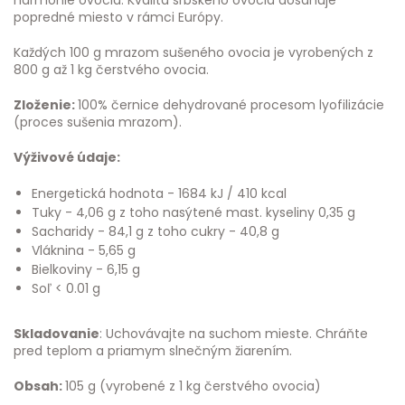
harmónie ovocia. Kvalita srbského ovocia dosahuje
popredné miesto v rámci Európy.
Každých 100 g mrazom sušeného ovocia je vyrobených z
800 g až 1 kg čerstvého ovocia.
Zloženie:
100% černice dehydrované procesom lyofilizácie
(proces sušenia mrazom).
Výživové údaje:
Energetická hodnota - 1684 kJ / 410 kcal
Tuky - 4,06 g z toho nasýtené mast. kyseliny 0,35 g
Sacharidy - 84,1 g z toho cukry - 40,8 g
Vláknina - 5,65 g
Bielkoviny - 6,15 g
Soľ < 0.01 g
Skladovanie
: Uchovávajte na suchom mieste. Chráňte
pred teplom a priamym slnečným žiarením.
Obsah:
105 g (vyrobené z 1 kg čerstvého ovocia)