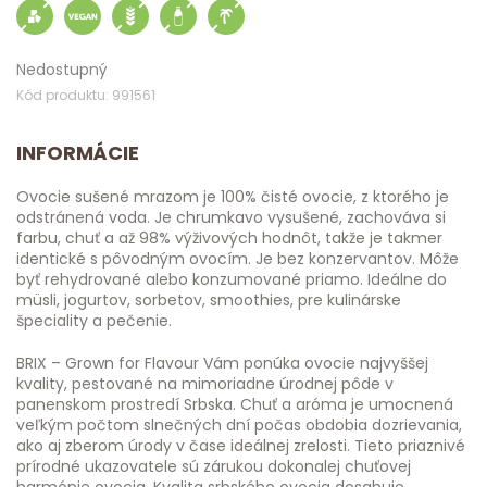
Nedostupný
Kód produktu: 991561
INFORMÁCIE
Ovocie sušené mrazom je 100% čisté ovocie, z ktorého je
odstránená voda. Je chrumkavo vysušené, zachováva si
farbu, chuť a až 98% výživových hodnôt, takže je takmer
identické s pôvodným ovocím. Je bez konzervantov. Môže
byť rehydrované alebo konzumované priamo. Ideálne do
müsli, jogurtov, sorbetov, smoothies, pre kulinárske
špeciality a pečenie.
BRIX – Grown for Flavour Vám ponúka ovocie najvyššej
kvality, pestované na mimoriadne úrodnej pôde v
panenskom prostredí Srbska. Chuť a aróma je umocnená
veľkým počtom slnečných dní počas obdobia dozrievania,
ako aj zberom úrody v čase ideálnej zrelosti. Tieto priaznivé
prírodné ukazovatele sú zárukou dokonalej chuťovej