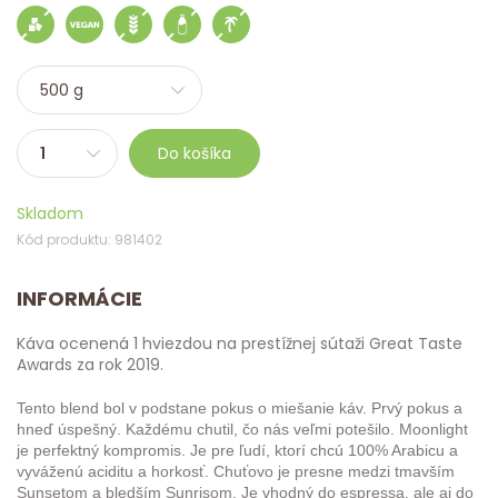
Do košíka
Skladom
Kód produktu: 981402
INFORMÁCIE
Káva ocenená 1 hviezdou na prestížnej sútaži Great Taste
Awards za rok 2019.
Tento blend bol v podstane pokus o miešanie káv. Prvý pokus a
hneď úspešný. Každému chutil, čo nás veľmi potešilo. Moonlight
je perfektný kompromis. Je pre ľudí, ktorí chcú 100% Arabicu a
vyváženú aciditu a horkosť. Chuťovo je presne medzi tmavším
Sunsetom a bledším Sunrisom. Je vhodný do espressa, ale aj do