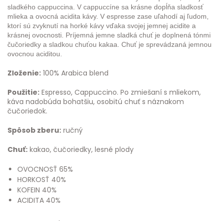
sladkého cappuccina. V cappuccíne sa krásne dopĺňa sladkosť
mlieka a ovocná acidita kávy. V espresse zase uľahodí aj ľudom,
ktorí sú zvyknutí na horké kávy vďaka svojej jemnej acidite a
krásnej ovocnosti. Príjemná jemne sladká chuť je doplnená tónmi
čučoriedky a sladkou chuťou kakaa. Chuť je sprevádzaná jemnou
ovocnou aciditou.
Zloženie:
100% Arabica blend
Použitie:
Espresso, Cappuccino. Po zmiešaní s mliekom,
káva nadobúda bohatšiu, osobitú chuť s náznakom
čučoriedok.
Spôsob zberu:
ručný
Chuť:
kakao, čučoriedky, lesné plody
OVOCNOSŤ 65%
HORKOSŤ 40%
KOFEIN 40%
ACIDITA 40%