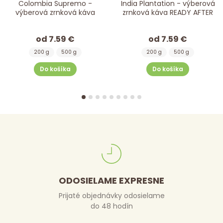
Colombia Supremo -
India Plantation - výberová
výberová zrnková káva
zrnková káva READY AFTER
od 7.59 €
od 7.59 €
200 g
500 g
200 g
500 g
Do košíka
Do košíka
ODOSIELAME EXPRESNE
Prijaté objednávky odosielame
do 48 hodín