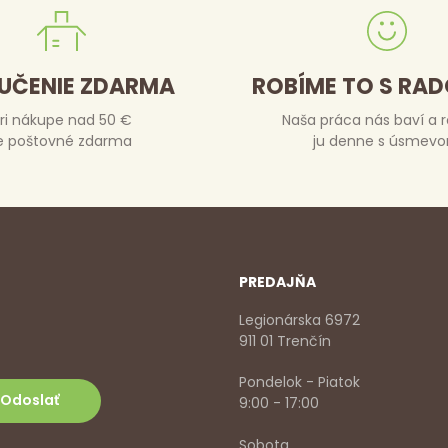
UČENIE ZDARMA
ROBÍME TO S RA
ri nákupe nad 50 €
Naša práca nás baví a 
e poštovné zdarma
ju denne s úsmev
PREDAJŇA
Legionárska 6972
911 01 Trenčín
Pondelok - Piatok
9:00 - 17:00
Sobota