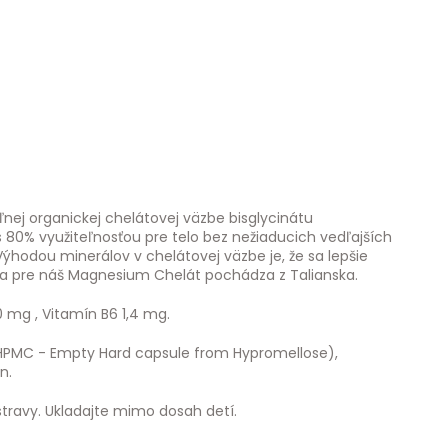
nej organickej chelátovej väzbe bisglycinátu
 80% využiteľnosťou pre telo bez nežiaducich vedľajších
Výhodou minerálov v chelátovej väzbe je, že sa lepšie
na pre náš Magnesium Chelát pochádza z Talianska.
 mg , Vitamín B6 1,4 mg.
 (HPMC - Empty Hard capsule from Hypromellose),
n.
stravy. Ukladajte mimo dosah detí.