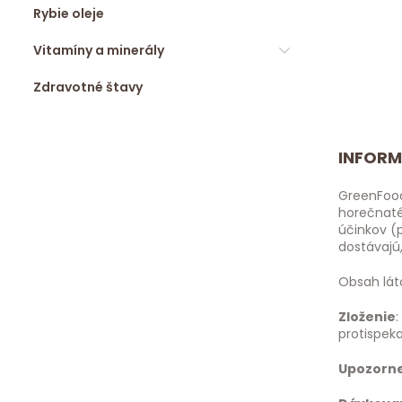
Rybie oleje
Vitamíny a minerály
Zdravotné štavy
INFORM
GreenFood
horečnaté
účinkov (p
dostávajú
Obsah lát
Zloženie
protispeka
Upozorn