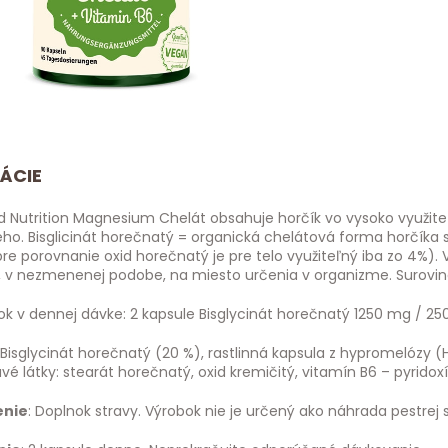
ÁCIE
 Nutrition Magnesium Chelát obsahuje horčík vo vysoko využiteľ
ho. Bisglicinát horečnatý = organická chelátová forma horčíka s
re porovnanie oxid horečnatý je pre telo využiteľný iba zo 4%). 
, v nezmenenej podobe, na miesto určenia v organizme. Surovi
ok v dennej dávke: 2 kapsule Bisglycinát horečnatý 1250 mg / 250
: Bisglycinát horečnatý (20 %), rastlinná kapsula z hypromelózy
vé látky: stearát horečnatý, oxid kremičitý, vitamín B6 – pyridoxí
enie
: Doplnok stravy. Výrobok nie je určený ako náhrada pestrej 