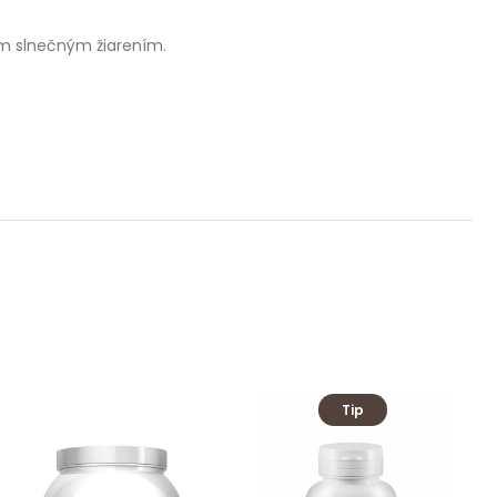
ym slnečným žiarením.
Tip