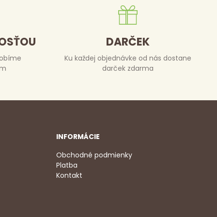
DOSŤOU
DARČEK
robíme
Ku každej objednávke od nás dostane
om
darček zdarma
INFORMÁCIE
Obchodné podmienky
Platba
Kontakt