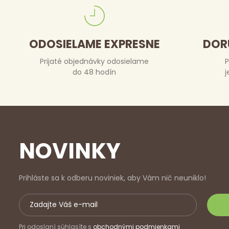
ODOSIELAME EXPRESNE
DOR
Prijaté objednávky odosielame
P
do 48 hodín
j
NOVINKY
Prihláste sa k odberu noviniek, aby Vám nič neuniklo!
Pri odoslaní súhlasíte s
obchodnými podmienkami