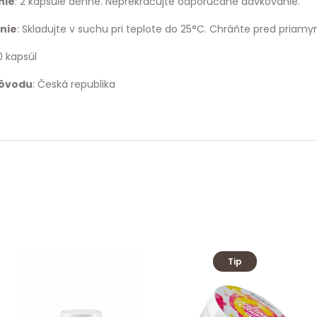
nie
: 2 kapsule denne. Neprekračujte odporúčané dávkovanie.
nie
: Skladujte v suchu pri teplote do 25°C. Chráňte pred priam
0 kapsúl
pôvodu
: Česká republika
Tip