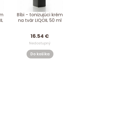
ém
Bíbi - tonizujúci krém
IL
na tvár LIQOIL 50 ml
16.54 €
Nedostupný
Do košíka