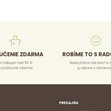
UČENIE ZDARMA
ROBÍME TO S RA
ri nákupe nad 50 €
Naša práca nás baví a 
e poštovné zdarma
ju denne s úsmev
PREDAJŇA