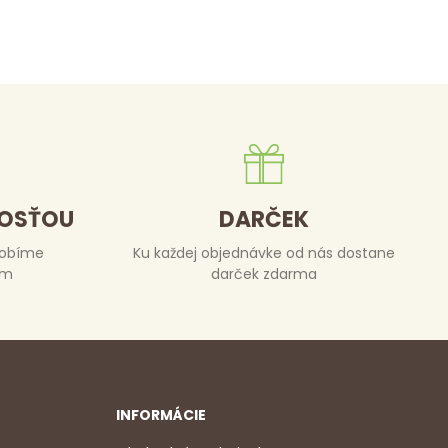
DOSŤOU
DARČEK
robíme
Ku každej objednávke od nás dostane
om
darček zdarma
INFORMÁCIE