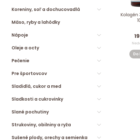
Koreniny, soľ a dochucovadlá
Kolagén 
1
Mäso, ryby a lahôdky
Nápoje
19
Ned
Oleje a octy
Do 
Pečenie
Pre športovcov
Sladidlá, cukor a med
Sladkosti a cukrovinky
Slané pochutiny
Strukoviny, obilniny a ryža
Sušené plody, orechy a semienka