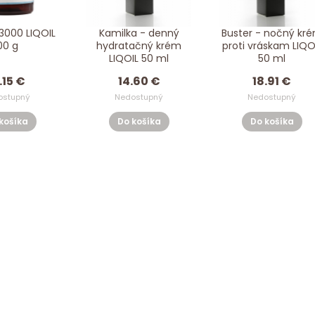
3000 LIQOIL
Kamilka - denný
Buster - nočný kr
00 g
hydratačný krém
proti vráskam LIQO
LIQOIL 50 ml
50 ml
.15 €
14.60 €
18.91 €
ostupný
Nedostupný
Nedostupný
košíka
Do košíka
Do košíka