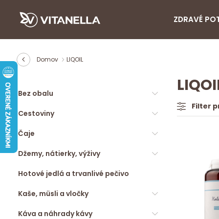
ZDRAVÉ PO
Domov
LIQOIL
LIQOI
Bez obalu
Filter 
Cestoviny
Čaje
Džemy, nátierky, výživy
Hotové jedlá a trvanlivé pečivo
Kaše, müsli a vločky
Káva a náhrady kávy