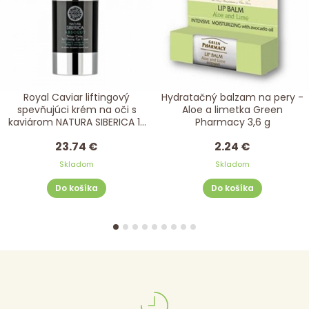
Royal Caviar liftingový
Hydratačný balzam na pery -
spevňujúci krém na oči s
Aloe a limetka Green
kaviárom NATURA SIBERICA 15
Pharmacy 3,6 g
ml
23.74 €
2.24 €
Skladom
Skladom
Do košíka
Do košíka