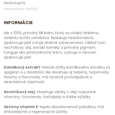
Nedostupný
Kód produktu: 991300
INFORMÁCIE
Ide o 100% prírodný BB krém, ktorý sa vďaka ľahkému
zloženiu rýchlo vstrebáva. Redukuje nedokonalosti,
zjednocuje pleť a kryje drobné začervenania. Základ tvorí
nechtíkový olej, extrakt kamilky a prírodný pigment.
Funguje ako plnohodnotný krém, vyživuje a zároveň
zjednocuje pleť.
Kamilkový extrakt
-hlavné zložky kamilkového extraktu sú
apigenin a α-bisabolol, ale obsahuje aj terpény, terpenoidy,
flavony a flavonoidy, má výrazné protizápalové a
dezinfekčné vlastnosti
Nechtíkový olej
-obsahuje všetky v oleji rozpustné
vitamíny, fytosteroly, fosfolipidy a ďalšie výťažky
Aktívny vitamín E
-lepšia absorbovanosť pokožkou, má
antioxidačné a regeneračné účinky