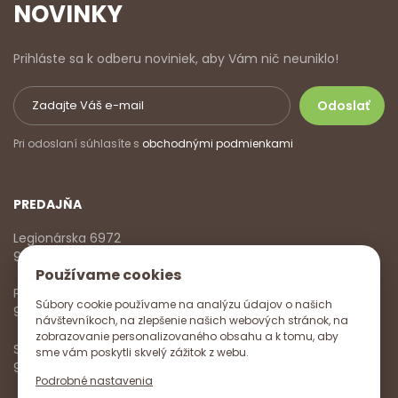
NOVINKY
Prihláste sa k odberu noviniek, aby Vám nič neuniklo!
Pri odoslaní súhlasíte s
obchodnými podmienkami
PREDAJŇA
Legionárska 6972
911 01 Trenčín
Používame cookies
Pondelok - Piatok
Súbory cookie používame na analýzu údajov o našich
9:00 - 17:00
návštevníkoch, na zlepšenie našich webových stránok, na
zobrazovanie personalizovaného obsahu a k tomu, aby
Sobota
sme vám poskytli skvelý zážitok z webu.
9:00 - 12:00
Podrobné nastavenia