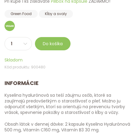
Pri kúpe 1 ks získavate
Pillbox na kapsule
ZADARMO!
Green Food
Kĺby a svaly
Do košíka
Skladom
Kód produktu: 900480
INFORMÁCIE
Kyselina hyalurónová sa teší záujmu osôb, ktoré sa
zaujímajú predovšetkým o starostlivosť o pleť. Možno ju
odporučiť všetkým, ktorí sa orientujú na prevenciu tvorby
vrások, spevnenie pokožky a starostlivosť o kĺby a väzy.
Obsah látok v dennej dávke: 2 kapsule Kyselina Hyalurónová
500 mg, Vitamín C160 mg, Vitamín B3 30 mg.