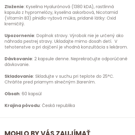
Zloženie
: Kyselina Hyalurónová (1380 kDA), rastlinná
kapsula z hypromelózy, kyselina askorbová, Nicotamid
(Vitamín B3) plnidlo-ryžová múka, pridané látky: Oxid
kremičitý.
Upozornenie
: Doplnok stravy. Výrobok nie je určený ako
náhrada pestrej stravy. Ukladajte mimo dosah detí. V
tehotenstve a pri dojčení je vhodná konzultácia s lekárom.
Dávkovanie
: 2 kapsule denne. Neprekračujte odporúčané
dávkovanie.
Skladovanie
: Skladujte v suchu pri teplote do 25°C.
Chráňte pred priamym slnečným žiarením.
Obsah
: 60 kapsúl
Krajina pôvodu
: Česká republika
MOHLO BY VÁS ZAUJÍMAŤ