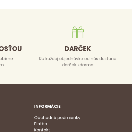
DOSŤOU
DARČEK
robíme
Ku každej objednávke od nás dostane
om
darček zdarma
INFORMÁCIE
Obchodné podmienky
Platba
Kontakt