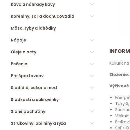
Káva a náhrady kávy
Koreniny, soľ a dochucovadlá
Mäso, ryby a lahôdky
Nápoje
INFORM
Oleje a octy
Kukuričná 
Pečenie
Zloženie:
Pre športovcov
Výživové
Sladidlá, cukor a med
Energet
Sladkosti a cukrovinky
Tuky 3,
Sachari
Slané pochutiny
Vláknin
Bielkov
Strukoviny, obilniny a ryža
Soľ < 0,