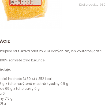
Kód produktu: 98
ÁCIE
krupica sa získava mletím kukuričných zŕn, ich vnútornej časti.
100% zomleté zrno kukurice.
 údaje
:
ická hodnota 1489 kJ / 352 kcal
7 g z toho nasýtené mastné kyseliny 0,5 g
dy 69 g z toho cukry 0 g
a 0
iny 7,5 g
01 g