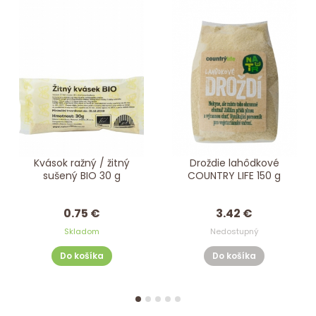
Kvások ražný / žitný
Droždie lahôdkové
sušený BIO 30 g
COUNTRY LIFE 150 g
0.75 €
3.42 €
Skladom
Nedostupný
Do košíka
Do košíka