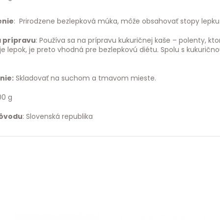
enie
: Prirodzene bezlepková múka, môže obsahovať stopy lepku
 prípravu
: Používa sa na prípravu kukuričnej kaše – polenty, 
 lepok, je preto vhodná pre bezlepkovú diétu. Spolu s kukurično
nie:
Skladovať na suchom a tmavom mieste.
00 g
pôvodu
: Slovenská republika