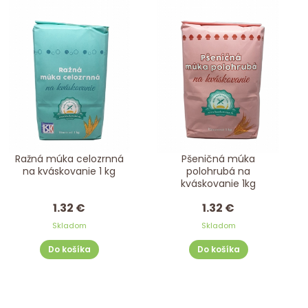
Ražná múka celozrnná
Pšeničná múka
na kváskovanie 1 kg
polohrubá na
kváskovanie 1kg
1.32 €
1.32 €
Skladom
Skladom
Do košíka
Do košíka