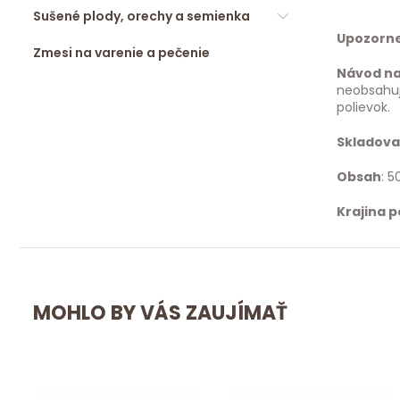
Sušené plody, orechy a semienka
Upozorn
Zmesi na varenie a pečenie
Návod na
neobsahuje
polievok.
Skladova
Obsah
: 5
Krajina 
MOHLO BY VÁS ZAUJÍMAŤ