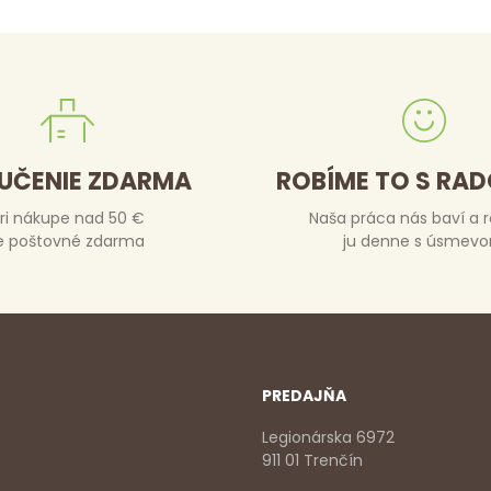
UČENIE ZDARMA
ROBÍME TO S RA
ri nákupe nad 50 €
Naša práca nás baví a 
e poštovné zdarma
ju denne s úsmev
PREDAJŇA
Legionárska 6972
911 01 Trenčín