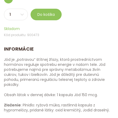
Do košíka
Skladom
Kód produktu: 900473
INFORMÁCIE
Jód je „potravou“ štítnej žľazy, ktorá prostredníctvom
hormónov reguluje spotrebu energie v našom tele. Jód
potrebujeme najmä pre správny metabolizmus živín
cukrov, tukov i bielkovín. Jód je dôležitý pre duševnú
pohodu, primeranú reguláciu telesnej teploty a zdravie
pokožky.
Obsah látok v dennej dávke: 1 kapsula Jód 150 mcg.
Zloženie
: Plnidlo: ryžová múka, rastlinná kapsula z
hypromelózy, pridané látky: oxid kremičitý, Jodid draselný.