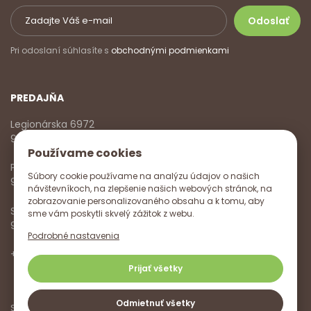
Pri odoslaní súhlasíte s
obchodnými podmienkami
PREDAJŇA
Legionárska 6972
911 01 Trenčín
Používame cookies
Pondelok - Piatok
Súbory cookie používame na analýzu údajov o našich
9:00 - 17:00
návštevníkoch, na zlepšenie našich webových stránok, na
zobrazovanie personalizovaného obsahu a k tomu, aby
Sobota
sme vám poskytli skvelý zážitok z webu.
9:00 - 12:00
Podrobné nastavenia
+421 918 785 620
,
+421 915 572 350
,
info@vitanella.sk
Prijať všetky
Odmietnuť všetky
Sledujte nás na