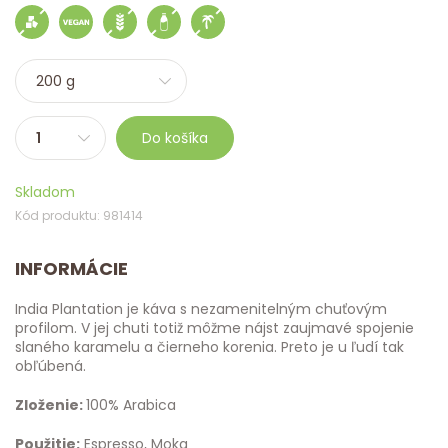
Do košíka
Skladom
Kód produktu: 981414
INFORMÁCIE
India Plantation je káva s nezamenitelným chuťovým
profilom. V jej chuti totiž môžme nájst zaujmavé spojenie
slaného karamelu a čierneho korenia. Preto je u ľudí tak
obľúbená.
Zloženie:
100% Arabica
Použitie:
Espresso, Moka