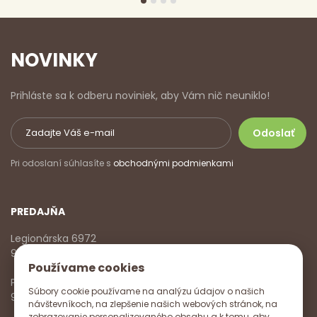
NOVINKY
Prihláste sa k odberu noviniek, aby Vám nič neuniklo!
Pri odoslaní súhlasíte s
obchodnými podmienkami
PREDAJŇA
Legionárska 6972
911 01 Trenčín
Používame cookies
Pondelok - Piatok
Súbory cookie používame na analýzu údajov o našich
9:00 - 17:00
návštevníkoch, na zlepšenie našich webových stránok, na
zobrazovanie personalizovaného obsahu a k tomu, aby