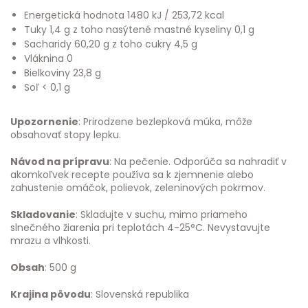
Energetická hodnota 1480 kJ / 253,72 kcal
Tuky 1,4 g z toho nasýtené mastné kyseliny 0,1 g
Sacharidy 60,20 g z toho cukry 4,5 g
Vláknina 0
Bielkoviny 23,8 g
Soľ < 0,1 g
Upozornenie
: Prirodzene bezlepková múka, môže
obsahovať stopy lepku.
Návod na prípravu
: Na pečenie. Odporúča sa nahradiť v
akomkoľvek recepte používa sa k zjemnenie alebo
zahustenie omáčok, polievok, zeleninových pokrmov.
Skladovanie
: Skladujte v suchu, mimo priameho
slnečného žiarenia pri teplotách 4-25°C. Nevystavujte
mrazu a vlhkosti.
Obsah
: 500 g
Krajina pôvodu
: Slovenská republika