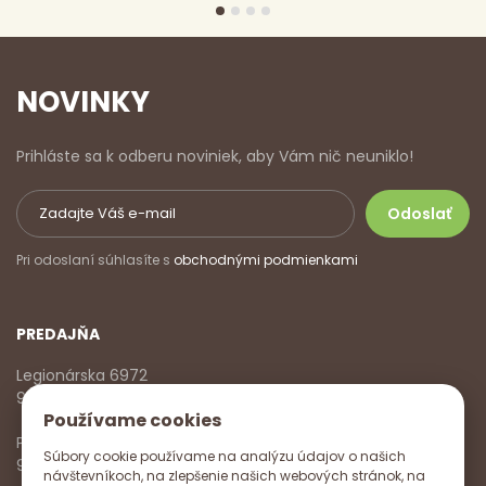
NOVINKY
Prihláste sa k odberu noviniek, aby Vám nič neuniklo!
Pri odoslaní súhlasíte s
obchodnými podmienkami
PREDAJŇA
Legionárska 6972
911 01 Trenčín
Používame cookies
Pondelok - Piatok
Súbory cookie používame na analýzu údajov o našich
9:00 - 17:00
návštevníkoch, na zlepšenie našich webových stránok, na