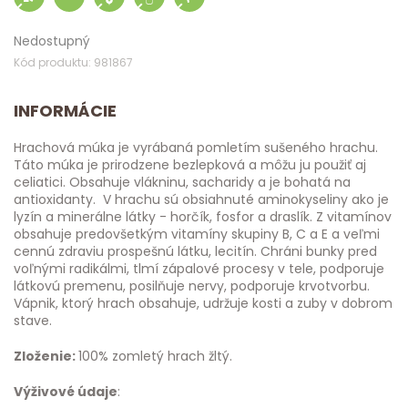
Nedostupný
Kód produktu: 981867
INFORMÁCIE
Hrachová múka je vyrábaná pomletím sušeného hrachu.
Táto múka je prirodzene bezlepková a môžu ju použiť aj
celiatici. Obsahuje vlákninu, sacharidy a je bohatá na
antioxidanty. V hrachu sú obsiahnuté aminokyseliny ako je
lyzín a minerálne látky - horčík, fosfor a draslík. Z vitamínov
obsahuje predovšetkým vitamíny skupiny B, C a E a veľmi
cennú zdraviu prospešnú látku, lecitín. Chráni bunky pred
voľnými radikálmi, tlmí zápalové procesy v tele, podporuje
látkovú premenu, posilňuje nervy, podporuje krvotvorbu.
Vápnik, ktorý hrach obsahuje, udržuje kosti a zuby v dobrom
stave.
Zloženie:
100% zomletý hrach žltý.
Výživové údaje
: