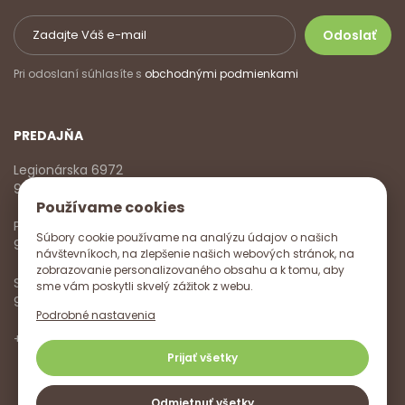
Pri odoslaní súhlasíte s
obchodnými podmienkami
PREDAJŇA
Legionárska 6972
911 01 Trenčín
Používame cookies
Pondelok - Piatok
Súbory cookie používame na analýzu údajov o našich
9:00 - 17:00
návštevníkoch, na zlepšenie našich webových stránok, na
zobrazovanie personalizovaného obsahu a k tomu, aby
Sobota
sme vám poskytli skvelý zážitok z webu.
9:00 - 12:00
Podrobné nastavenia
+421 918 785 620
,
+421 915 572 350
,
info@vitanella.sk
Prijať všetky
Odmietnuť všetky