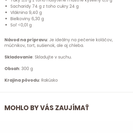
Tuky 3,6 g z toho nasýtené mastné kyseliny 0,6 g
Sacharidy 74 g z toho cukry 24 g
Vláknina 9,40 g
Bielkoviny 6,30 g
Soľ <0,01 g
Návod na prípravu
: Je ideálny na pečenie koláčov,
múčnikov, tort, sušienok, ale aj chleba.
Skladovanie
: Skladujte v suchu.
Obsah
: 300 g
Krajina pôvodu
: Rakúsko
MOHLO BY VÁS ZAUJÍMAŤ