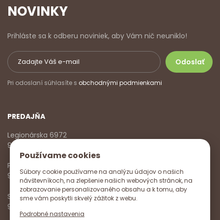
NOVINKY
Prihláste sa k odberu noviniek, aby Vám nič neuniklo!
Pri odoslaní súhlasíte s
obchodnými podmienkami
PREDAJŇA
Legionárska 6972
911 01 Trenčín
Používame cookies
Pondelok - Piatok
Súbory cookie používame na analýzu údajov o našich
9:00 - 17:00
návštevníkoch, na zlepšenie našich webových stránok, na
zobrazovanie personalizovaného obsahu a k tomu, aby
Sobota
sme vám poskytli skvelý zážitok z webu.
9:00 - 12:00
Podrobné nastavenia