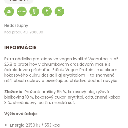
Nedostupný
Kód produktu: 900080
INFORMÁCIE
Extra nádielka proteínov vo vegan kvalite! Vychutnaj si až
25,8 % proteínov v chrumkavom arašidovom masle s
čokoládovou príchuťou. Edíciu Vegan Protein sme okrem
kokosového cukru dosladili aj erytritolom – to znamená
nižší obsah cukrov a osviežujúca chladivá dochuť navyše!
Zloženie
: Pražené arašidy 65 %, kokosový olej, ryžová
bielkovina 10 %, kokosový cukor, erytritol, odtučnené kakao
3 %, slnečnicový lecitín, morská soľ.
Výživové údaje
:
Energia 2350 kJ / 553 kcal