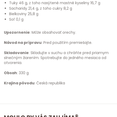
Tuky 46 g, z toho nasýtené mastné kyseliny 16,7 g
Sacharidy 21,4 g, z toho cukry 8,2 g
Bielkoviny 25,8 g
Soľ 0,1 g
Upozornenie
: Môže obsahovať orechy.
Návod na prípravu
: Pred použitím premiešajte.
Skladovanie
: Skladujte v suchu a chráňte pred priamym
slnečným žiarením. Spotrebujte do jedného mesiaca od
otvorenia.
Obsah
: 330 g
Krajina pôvodu
: Česká republika