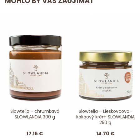
MOHLO BY VÁS ZAUJÍMAŤ
Slowtella - chrumkavá
Slowtella – Lieskovcovo-
SLOWLANDIA 300 g
kakaový krém SLOWLANDIA
250 g
17.15 €
14.70 €