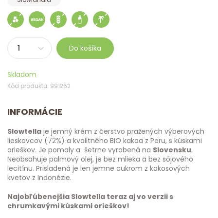
Do košíka
Skladom
Kód produktu: 991262
INFORMÁCIE
Slowtella
je jemný krém z čerstvo pražených výberových
lieskovcov (72%) a kvalitného BIO kakaa z Peru, s kúskami
orieškov. Je pomaly a šetrne vyrobená na
Slovensku
.
Neobsahuje palmový olej, je bez mlieka a bez sójového
lecitínu. Prisladená je len jemne cukrom z kokosových
kvetov z Indonézie.
Najobľúbenejšia Slowtella teraz aj vo verzii s
chrumkavými kúskami orieškov!