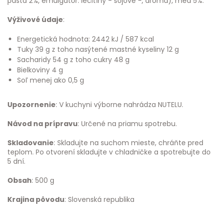
pasta 2%, emulgátor: lecitíny - sójové -, aróma), med 5%.
Výživové údaje
:
Energetická hodnota: 2442 kJ / 587 kcal
Tuky 39 g z toho nasýtené mastné kyseliny 12 g
Sacharidy 54 g z toho cukry 48 g
Bielkoviny 4 g
Soľ menej ako 0,5 g
Upozornenie
: V kuchyni výborne nahrádza NUTELU.
Návod na prípravu
: Určené na priamu spotrebu.
Skladovanie
: Skladujte na suchom mieste, chráňte pred
teplom. Po otvorení skladujte v chladničke a spotrebujte do
5 dní.
Obsah
: 500 g
Krajina pôvodu
: Slovenská republika