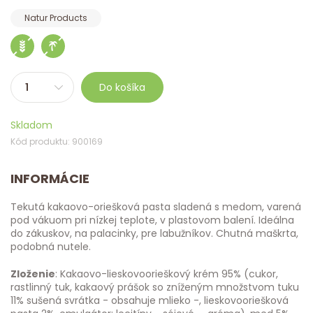
Natur Products
Do košíka
Skladom
Kód produktu: 900169
INFORMÁCIE
Tekutá kakaovo-oriešková pasta sladená s medom, varená
pod vákuom pri nízkej teplote, v plastovom balení. Ideálna
do zákuskov, na palacinky, pre labužníkov. Chutná maškrta,
podobná nutele.
Zloženie
: Kakaovo-lieskovoorieškový krém 95% (cukor,
rastlinný tuk, kakaový prášok so zníženým množstvom tuku
11% sušená svrátka - obsahuje mlieko -, lieskovooriešková