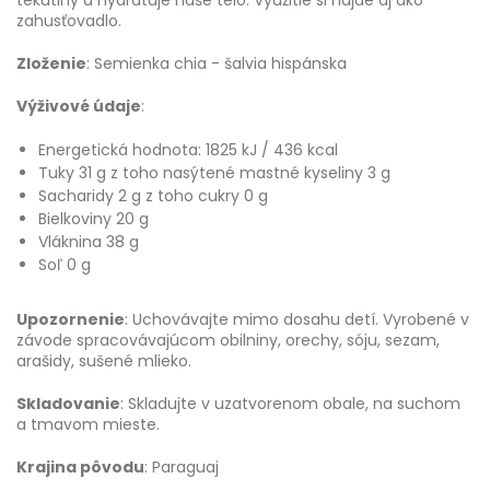
tekutiny a hydratuje naše telo. Využitie si nájde aj ako
zahusťovadlo.
Zloženie
: Semienka chia - šalvia hispánska
Výživové údaje
:
Energetická hodnota: 1825 kJ / 436 kcal
Tuky 31 g z toho nasýtené mastné kyseliny 3 g
Sacharidy 2 g z toho cukry 0 g
Bielkoviny 20 g
Vláknina 38 g
Soľ 0 g
Upozornenie
: Uchovávajte mimo dosahu detí. Vyrobené v
závode spracovávajúcom obilniny, orechy, sóju, sezam,
arašidy, sušené mlieko.
Skladovanie
: Skladujte v uzatvorenom obale, na suchom
a tmavom mieste.
Krajina pôvodu
: Paraguaj