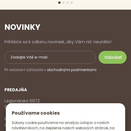
NOVINKY
Prihláste sa k odberu noviniek, aby Vám nič neuniklo!
Pri odoslaní súhlasíte s
obchodnými podmienkami
PREDAJŇA
Legionárska 6972
911 01 Trenčín
Používame cookies
Pondelok - Piatok
Súbory cookie používame na analýzu údajov o našich
9:00 - 17:00
návštevníkoch, na zlepšenie našich webových stránok, na