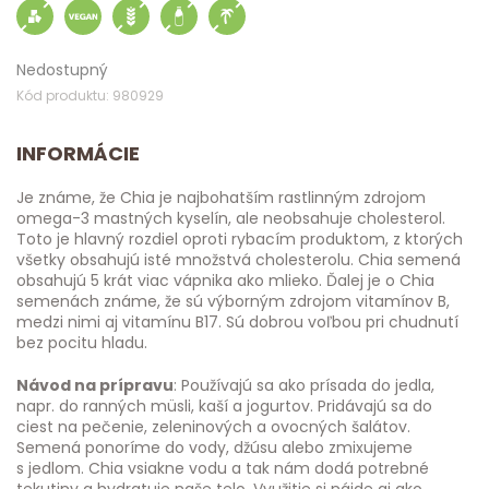
Nedostupný
Kód produktu: 980929
INFORMÁCIE
Je známe, že Chia je najbohatším rastlinným zdrojom
omega-3 mastných kyselín, ale neobsahuje cholesterol.
Toto je hlavný rozdiel oproti rybacím produktom, z ktorých
všetky obsahujú isté množstvá cholesterolu. Chia semená
obsahujú 5 krát viac vápnika ako mlieko. Ďalej je o Chia
semenách známe, že sú výborným zdrojom vitamínov B,
medzi nimi aj vitamínu B17. Sú dobrou voľbou pri chudnutí
bez pocitu hladu.
Návod na prípravu
: Používajú sa ako prísada do jedla,
napr. do ranných müsli, kaší a jogurtov. Pridávajú sa do
ciest na pečenie, zeleninových a ovocných šalátov.
Semená ponoríme do vody, džúsu alebo zmixujeme
s jedlom. Chia vsiakne vodu a tak nám dodá potrebné