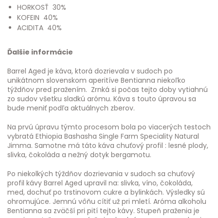
HORKOSŤ 30%
KOFEIN 40%
ACIDITA 40%
Ďalšie informácie
Barrel Aged je káva, ktorá dozrievala v sudoch po
unikátnom slovenskom aperitíve Bentianna niekoľko
týždňov pred pražením. Zrnká si počas tejto doby vytiahnú
zo sudov všetku sladkú arómu. Káva s touto úpravou sa
bude meniť podľa aktuálnych zberov.
Na prvú úpravu týmto procesom bola po viacerých testoch
vybratá Ethiopia Bashasha Single Farm Speciality Natural
Jimma. Samotne má táto káva chuťový profil : lesné plody,
slivka, čokoláda a nežný dotyk bergamotu.
Po niekolkých týždňov dozrievania v sudoch sa chuťový
profil kávy Barrel Aged upravil na: slivka, víno, čokoláda,
med, dochuť po trstinovom cukre a bylinkách. Výsledky sú
ohromujúce. Jemnú vôňu cítiť už pri mletí. Aróma alkoholu
Bentianna sa zväčší pri pití tejto kávy. Stupeň praženia je