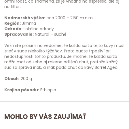
omni roast, čo znamená, že je vhodná na espresso, ale aj
na filter.
Nadmorská výška:
cca 2000 – 2150 m.n.m.
Región:
Jimma
Odroda:
Lokálne odrody
Spracovanie:
Natural – suché
Vezmite prosím na vedomie, že každá šarža tejto kávy musí
zrieť v sude niekoľko týždňov. Preto budte trpezliví pri
nedostupnosti tohto produktu. Je možné, že každá šarža
môže mať od seba aj mierne odlišnú chuť, pretože každý
sud sa správa inak, a inak podá chuť do kávy Barrel Aged.
Obsah
: 200 g
Krajina pôvodu:
Ethiopia
MOHLO BY VÁS ZAUJÍMAŤ