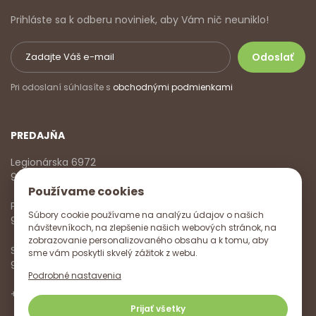
Prihláste sa k odberu noviniek, aby Vám nič neuniklo!
Pri odoslaní súhlasíte s
obchodnými podmienkami
PREDAJŇA
Legionárska 6972
911 01 Trenčín
Používame cookies
Pondelok - Piatok
Súbory cookie používame na analýzu údajov o našich
9:00 - 17:00
návštevníkoch, na zlepšenie našich webových stránok, na
zobrazovanie personalizovaného obsahu a k tomu, aby
Sobota
sme vám poskytli skvelý zážitok z webu.
9:00 - 12:00
Podrobné nastavenia
+421 918 785 620
,
+421 915 572 350
,
info@vitanella.sk
Prijať všetky