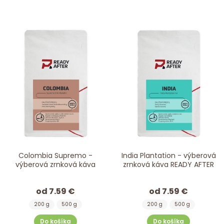
Colombia Supremo -
India Plantation - výberová
výberová zrnková káva
zrnková káva READY AFTER
od 7.59 €
od 7.59 €
200 g
500 g
200 g
500 g
Do košíka
Do košíka