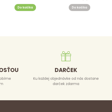
Do košíka
Do košíka
DOSŤOU
DARČEK
robíme
Ku každej objednávke od nás dostane
om
darček zdarma