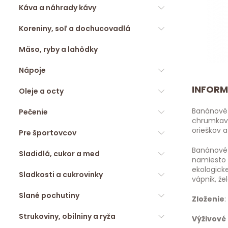
Káva a náhrady kávy
Koreniny, soľ a dochucovadlá
Mäso, ryby a lahôdky
Nápoje
INFORM
Oleje a octy
Banánové 
Pečenie
chrumkava
orieškov a
Pre športovcov
Banánové 
Sladidlá, cukor a med
namiesto 
ekologicke
Sladkosti a cukrovinky
vápnik, že
Slané pochutiny
Zloženie
:
Strukoviny, obilniny a ryža
Výživové