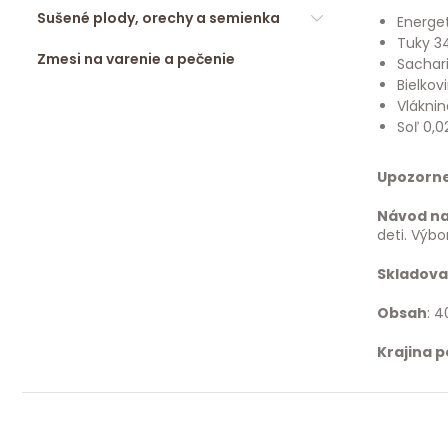
Sušené plody, orechy a semienka
Energet
Tuky 3
Zmesi na varenie a pečenie
Sachari
Bielkov
Vláknin
Soľ 0,0
Upozorn
Návod na
deti. Výbo
Skladova
Obsah
: 4
Krajina 