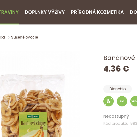
TRAVINY
DOPLNKY VÝŽIVY
PRÍRODNÁ KOZMETIKA
DO
nka
Sušené ovocie
Banánové c
4.36 €
Bionebio
Nedostupný
Kód produktu: 98