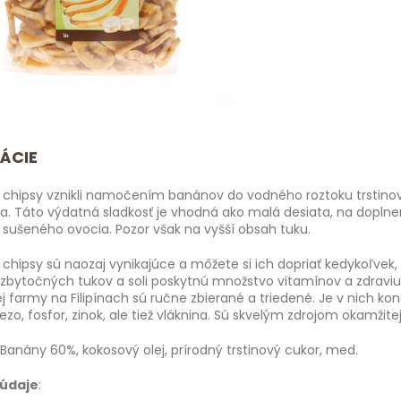
ÁCIE
chipsy vznikli namočením banánov do vodného roztoku trstino
. Táto výdatná sladkosť je vhodná ako malá desiata, na doplnen
 sušeného ovocia. Pozor však na vyšší obsah tuku.
chipsy sú naozaj vynikajúce a môžete si ich dopriať kedykoľvek
zbytočných tukov a soli poskytnú množstvo vitamínov a zdraviu
j farmy na Filipínach sú ručne zbierané a triedené. Je v nich kon
lezo, fosfor, zinok, ale tiež vláknina. Sú skvelým zdrojom okamžitej
 Banány 60%, kokosový olej, prírodný trstinový cukor, med.
 údaje
: