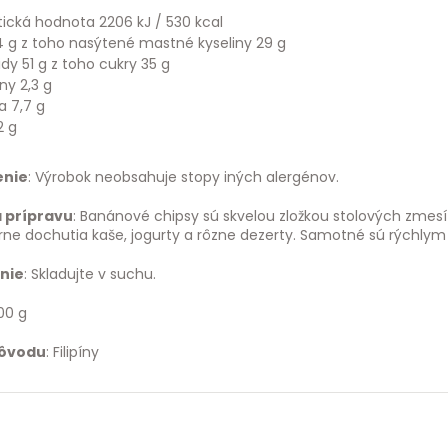
ická hodnota 2206 kJ / 530 kcal
4 g z toho nasýtené mastné kyseliny 29 g
dy 51 g z toho cukry 35 g
iny 2,3 g
a 7,7 g
2 g
enie
: Výrobok neobsahuje stopy iných alergénov.
 prípravu
: Banánové chipsy sú skvelou zložkou stolových zmes
rne dochutia kaše, jogurty a rôzne dezerty. Samotné sú rýchlym 
nie
: Skladujte v suchu.
00 g
pôvodu
: Filipíny