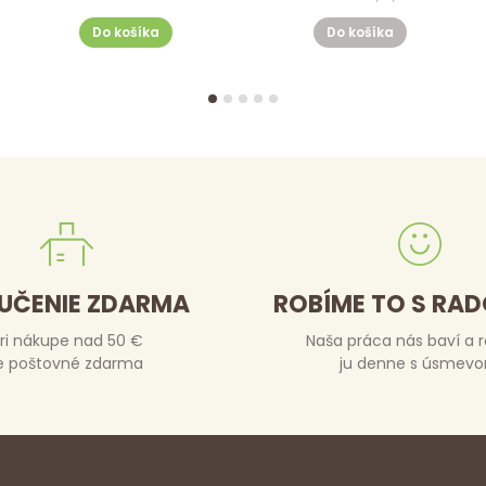
Do košíka
Do košíka
UČENIE ZDARMA
ROBÍME TO S RA
ri nákupe nad 50 €
Naša práca nás baví a 
e poštovné zdarma
ju denne s úsmev