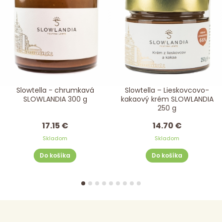
Slowtella - chrumkavá
Slowtella – Lieskovcovo-
SLOWLANDIA 300 g
kakaový krém SLOWLANDIA
250 g
17.15 €
14.70 €
Skladom
Skladom
Do košíka
Do košíka