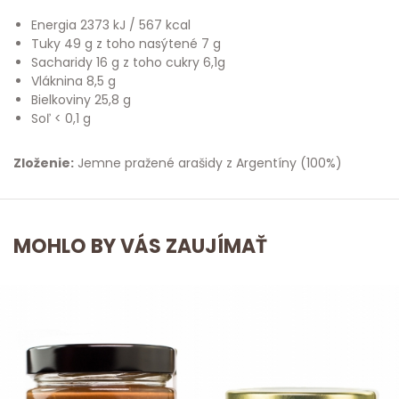
Energia 2373 kJ / 567 kcal
Tuky 49 g z toho nasýtené 7 g
Sacharidy 16 g z toho cukry 6,1g
Vláknina 8,5 g
Bielkoviny 25,8 g
Soľ < 0,1 g
Zloženie:
Jemne pražené arašidy z Argentíny (100%)
MOHLO BY VÁS ZAUJÍMAŤ