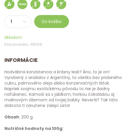
Do košíka
Skladom
Kód produktu: 981108
INFORMÁCIE
Hodvábna konzistencia a krásny lesk? Áno, to je on!
Vyrobený z arašidov z Argentíny, to všetko bez pridaného
cukru, palmového oleja alebo konzervačných látok.
Napriek svojmu exotickému pôvodu to nie je žiadny
nafúkanec. Kamoší sa s jablkom, horkou čokoládou aj
malinovým džemom od tvojej babky. Neveríš? Tak táto
dobrota ti zaručene zalepí ústa!
Obsah
: 200 g
Nutričné hodnoty na 100g: