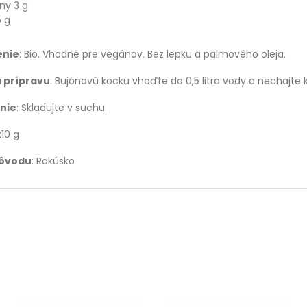
iny 3 g
5 g
enie
: Bio. Vhodné pre vegánov. Bez lepku a palmového oleja.
 prípravu
: Bujónovú kocku vhoďte do 0,5 litra vody a nechajte k
nie
: Skladujte v suchu.
x10 g
pôvodu
: Rakúsko