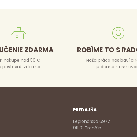
UČENIE ZDARMA
ROBÍME TO S RA
ri nákupe nad 50 €
Naša práca nás baví a 
e poštovné zdarma
ju denne s úsmev
PREDAJŇA
Legionárska 6972
911 01 Trenčín