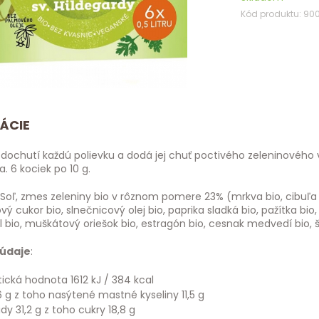
Kód produktu: 90
ÁCIE
 dochutí každú polievku a dodá jej chuť poctivého zeleninového 
a. 6 kociek po 10 g.
: Soľ, zmes zeleniny bio v rôznom pomere 23% (mrkva bio, cibuľa 
nový cukor bio, slnečnicový olej bio, paprika sladká bio, pažítka bio
el bio, muškátový oriešok bio, estragón bio, cesnak medvedí bio, š
 údaje
:
ická hodnota 1612 kJ / 384 kcal
 g z toho nasýtené mastné kyseliny 11,5 g
dy 31,2 g z toho cukry 18,8 g