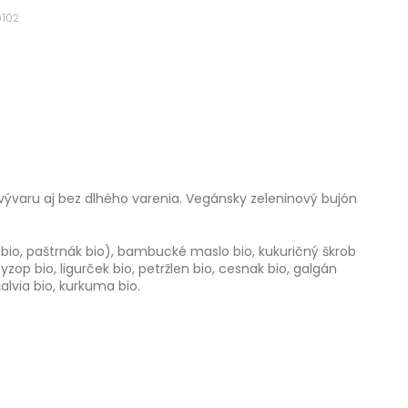
0102
vývaru aj bez dlhého varenia. Vegánsky zeleninový bujón
bio, paštrnák bio), bambucké maslo bio, kukuričný škrob
, yzop bio, ligurček bio, petržlen bio, cesnak bio, galgán
alvia bio, kurkuma bio.