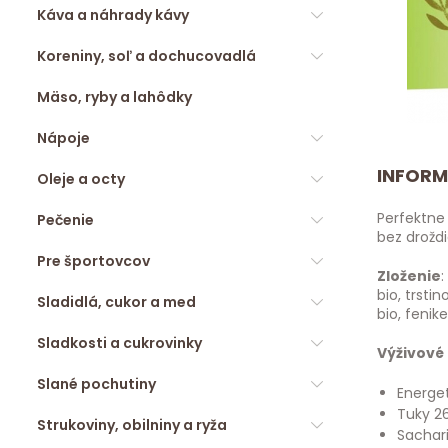
Káva a náhrady kávy
Koreniny, soľ a dochucovadlá
Mäso, ryby a lahôdky
Nápoje
INFORM
Oleje a octy
Perfektne
Pečenie
bez droždi
Pre športovcov
Zloženie
bio, trsti
Sladidlá, cukor a med
bio, fenik
Sladkosti a cukrovinky
Výživové
Slané pochutiny
Energet
Tuky 26
Strukoviny, obilniny a ryža
Sachari