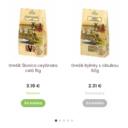
Grešík Škorica ceylónska
Grešík Bylinky s cibulkou
celá 15g
60g
3.19 €
2.31 €
Skladom
Nedostupný
Do košíka
Do košíka