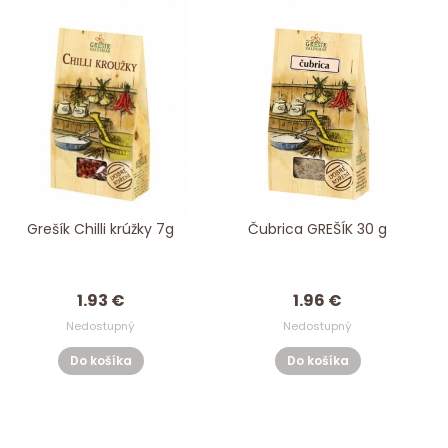
Grešík Chilli krúžky 7g
Čubrica GREŠÍK 30 g
1.93 €
1.96 €
Nedostupný
Nedostupný
Do košíka
Do košíka