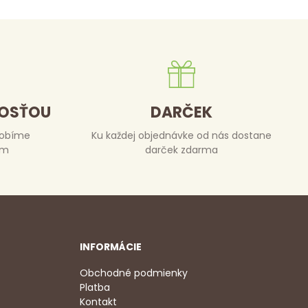
DOSŤOU
DARČEK
robíme
Ku každej objednávke od nás dostane
om
darček zdarma
INFORMÁCIE
Obchodné podmienky
Platba
Kontakt