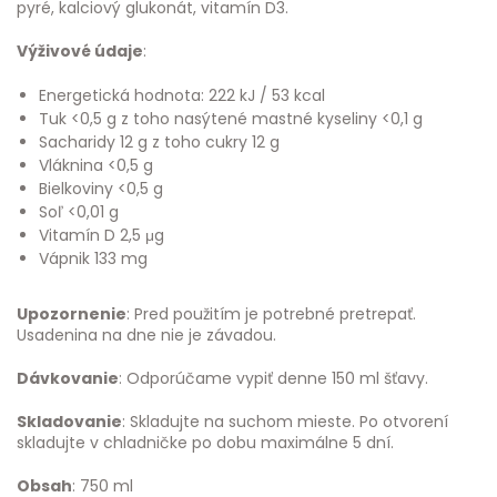
pyré, kalciový glukonát, vitamín D3.
Výživové údaje
:
Energetická hodnota: 222 kJ / 53 kcal
Tuk <0,5 g z toho nasýtené mastné kyseliny <0,1 g
Sacharidy 12 g z toho cukry 12 g
Vláknina <0,5 g
Bielkoviny <0,5 g
Soľ <0,01 g
Vitamín D 2,5 μg
Vápnik 133 mg
Upozornenie
: Pred použitím je potrebné pretrepať.
Usadenina na dne nie je závadou.
Dávkovanie
: Odporúčame vypiť denne 150 ml šťavy.
Skladovanie
: Skladujte na suchom mieste. Po otvorení
skladujte v chladničke po dobu maximálne 5 dní.
Obsah
: 750 ml