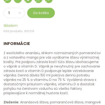
Do košíka
Skladom
Kód produktu: 900219
INFORMÁCIE
Z exotického ananásu, slnkom rozmaznaných pomarančov
a z voňavého manga pre vás vyrábame šťavu výnimočnej
kvality. Pre podporu zdravia kostí túto šťavu obohacujeme
o vápnik a vitamín D. Vápnik je nevyhnutný pre zachovanie
zdravia kostí a vitamín D podporuje lepšie vstrebávanie
vápnika. Denná dávka 150 ml pokrýva dennú potrebu
vápnika na 25 % a vitamínu D na 75 %. Vyvážená strava s
dostatočným prísunom vápnika, vitamínu D a dostatok
pohybu na čerstvom vzduchu sú všetko faktory
prispievajúce k normálnej hustote kostí.
Zloženie
: Ananásová šťava, pomarančová šťava, mangové