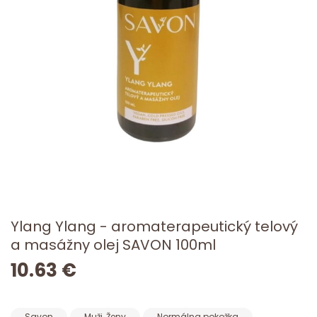
Ylang Ylang - aromaterapeutický telový
a masážny olej SAVON 100ml
10.63 €
Savon
Muži, Ženy
Normálna pokožka