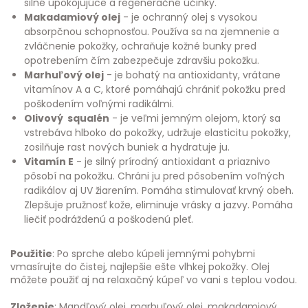
silné upokojujúce a regeneračné účinky.
Makadamiový olej
- je ochranný olej s vysokou
absorpčnou schopnosťou. Používa sa na zjemnenie a
zvláčnenie pokožky, ochraňuje kožné bunky pred
opotrebením čím zabezpečuje zdravšiu pokožku.
Marhuľový olej
- je bohatý na antioxidanty, vrátane
vitamínov A a C, ktoré pomáhajú chrániť pokožku pred
poškodením voľnými radikálmi.
Olivový squalén
- je veľmi jemným olejom, ktorý sa
vstrebáva hlboko do pokožky, udržuje elasticitu pokožky,
zosilňuje rast nových buniek a hydratuje ju.
Vitamín E
- je silný prírodný antioxidant a priaznivo
pôsobí na pokožku. Chráni ju pred pôsobením voľných
radikálov aj UV žiarením. Pomáha stimulovať krvný obeh.
Zlepšuje pružnosť kože, eliminuje vrásky a jazvy. Pomáha
liečiť podráždenú a poškodenú pleť.
Použitie
: Po sprche alebo kúpeli jemnými pohybmi
vmasírujte do čistej, najlepšie ešte vlhkej pokožky. Olej
môžete použiť aj na relaxačný kúpeľ vo vani s teplou vodou.
Zloženie
: Mandľový olej, marhuľový olej, makadamiový