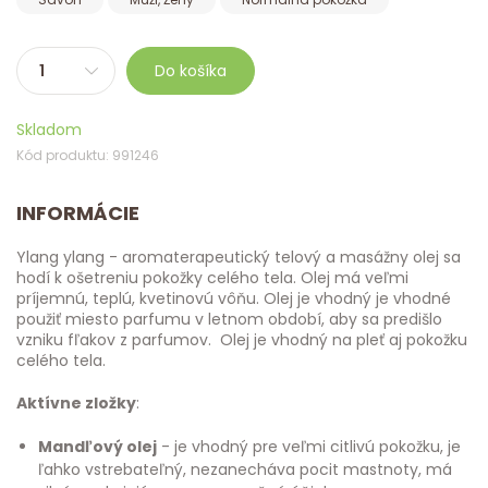
Do košíka
Skladom
Kód produktu: 991246
INFORMÁCIE
Ylang ylang - aromaterapeutický telový a masážny olej sa
hodí k ošetreniu pokožky celého tela. Olej má veľmi
príjemnú, teplú, kvetinovú vôňu. Olej je vhodný je vhodné
použiť miesto parfumu v letnom období, aby sa predišlo
vzniku fľakov z parfumov. Olej je vhodný na pleť aj pokožku
celého tela.
Aktívne zložky
:
Mandľový olej
- je vhodný pre veľmi citlivú pokožku, je
ľahko vstrebateľný, nezanecháva pocit mastnoty, má