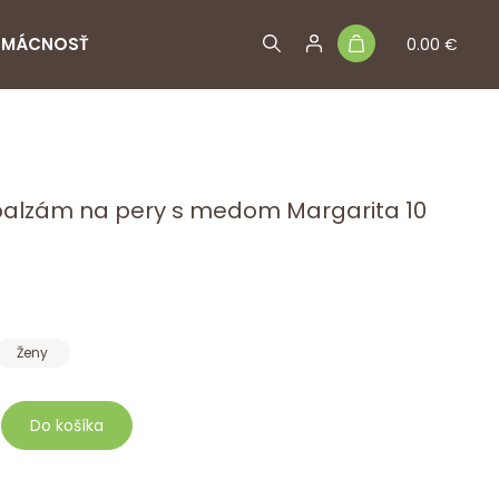
MÁCNOSŤ
0.00 €
 balzám na pery s medom Margarita 10
Ženy
Do košíka