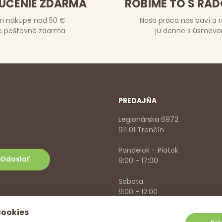
UČENIE ZDARMA
ROBÍME TO S RA
ri nákupe nad 50 €
Naša práca nás baví a 
e poštovné zdarma
ju denne s úsmev
PREDAJŇA
Legionárska 6972
911 01 Trenčín
Pondelok - Piatok
9:00 - 17:00
Sobota
9:00 - 12:00
cookies
+421 918 785 620
,
+421 915 57