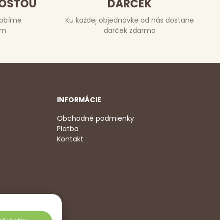
DOSŤOU
DARČEK
robíme
Ku každej objednávke od nás dostane
om
darček zdarma
INFORMÁCIE
Obchodné podmienky
Platba
Kontakt
2 350
,