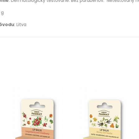
enie
: Dermatologicky testované. Bez parabénov. Netestovaný na
0 g
pôvodu
: Litva