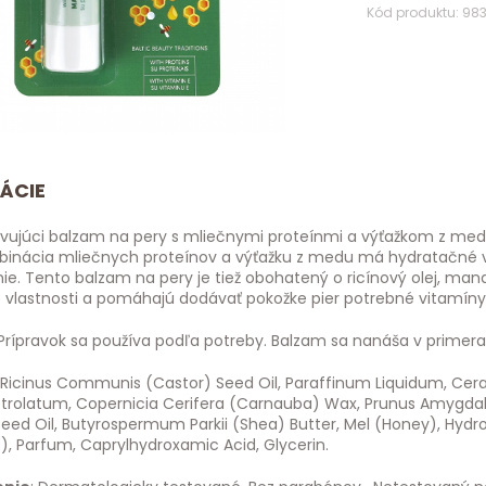
Kód produktu: 98
ÁCIE
ivujúci balzam na pery s mliečnymi proteínmi a výťažkom z med
binácia mliečnych proteínov a výťažku z medu má hydratačné vl
ie. Tento balzam na pery je tiež obohatený o ricínový olej, man
e vlastnosti a pomáhajú dodávať pokožke pier potrebné vitamíny
 Prípravok sa používa podľa potreby. Balzam sa nanáša v primera
: Ricinus Communis (Castor) Seed Oil, Paraffinum Liquidum, Cera
Petrolatum, Copernicia Cerifera (Carnauba) Wax, Prunus Amygdal
eed Oil, Butyrospermum Parkii (Shea) Butter, Mel (Honey), Hydrol
), Parfum, Caprylhydroxamic Acid, Glycerin.