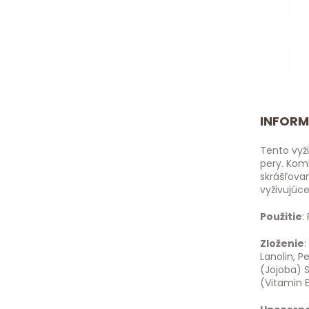
INFORM
Tento vyž
pery. Kom
skrášľovan
vyživujúc
Použitie
:
Zloženie
Lanolin, 
(Jojoba) S
(Vitamin E