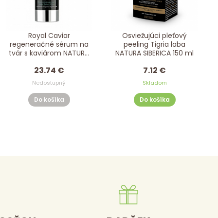
Royal Caviar
Osviežujúci pleťový
regeneračné sérum na
peeling Tigria laba
tvár s kaviárom NATURA
NATURA SIBERICA 150 ml
SIBERICA 30 ml
23.74 €
7.12 €
Nedostupný
Skladom
Do košíka
Do košíka