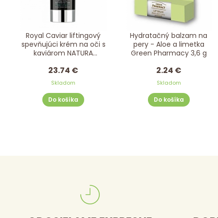
Royal Caviar liftingový
Hydratačný balzam na
spevňujúci krém na oči s
pery - Aloe a limetka
kaviárom NATURA
Green Pharmacy 3,6 g
SIBERICA 15 ml
23.74 €
2.24 €
Skladom
Skladom
Do košíka
Do košíka