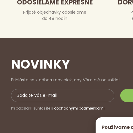
ODOSIELAME EXPRESNE
DOR
Prijaté objednávky odosielame
P
do 48 hodín
j
NOVINKY
Prihláste sa k odberu noviniek, aby Vám nič neuniklo!
Pri odoslaní súhlasíte s
obchodnými podmienkami
Používame 