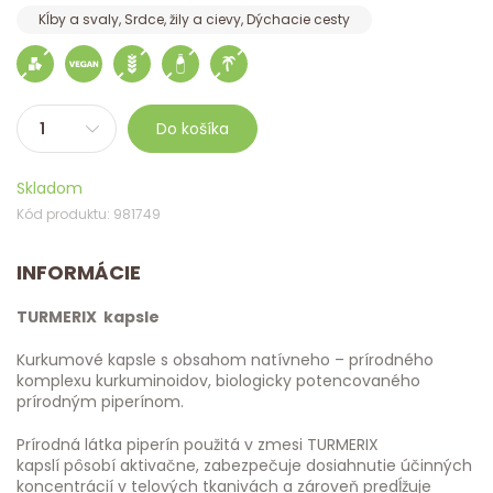
Kĺby a svaly, Srdce, žily a cievy, Dýchacie cesty
Do košíka
Skladom
Kód produktu: 981749
INFORMÁCIE
TURMERIX kapsle
Kurkumové kapsle s obsahom natívneho – prírodného
komplexu kurkuminoidov, biologicky potencovaného
prírodným piperínom.
Prírodná látka piperín použitá v zmesi TURMERIX
kapslí pôsobí aktivačne, zabezpečuje dosiahnutie účinných
koncentrácií v telových tkanivách a zároveň predĺžuje