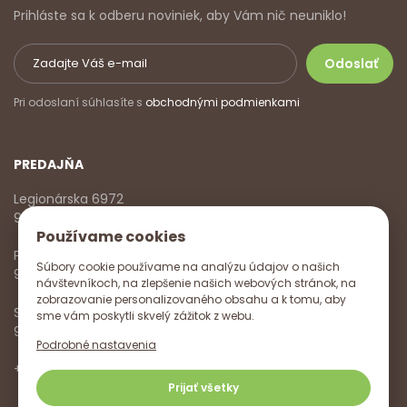
Prihláste sa k odberu noviniek, aby Vám nič neuniklo!
Pri odoslaní súhlasíte s
obchodnými podmienkami
PREDAJŇA
Legionárska 6972
911 01 Trenčín
Používame cookies
Pondelok - Piatok
Súbory cookie používame na analýzu údajov o našich
9:00 - 17:00
návštevníkoch, na zlepšenie našich webových stránok, na
zobrazovanie personalizovaného obsahu a k tomu, aby
Sobota
sme vám poskytli skvelý zážitok z webu.
9:00 - 12:00
Podrobné nastavenia
+421 918 785 620
,
+421 915 572 350
,
info@vitanella.sk
Prijať všetky