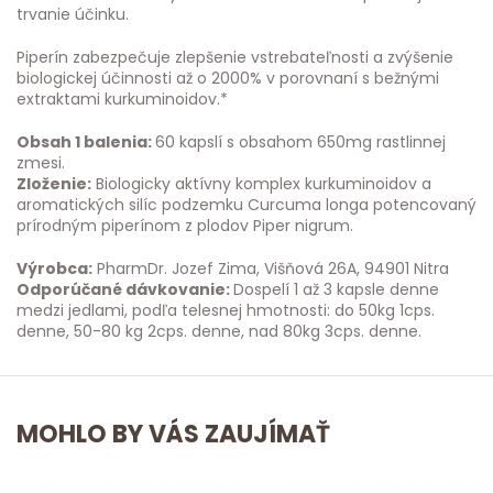
trvanie účinku.
Piperín zabezpečuje zlepšenie vstrebateľnosti a zvýšenie
biologickej účinnosti až o 2000% v porovnaní s bežnými
extraktami kurkuminoidov.*
Obsah 1 balenia:
60 kapslí s obsahom 650mg rastlinnej
zmesi.
Zloženie:
Biologicky aktívny komplex kurkuminoidov a
aromatických silíc podzemku Curcuma longa potencovaný
prírodným piperínom z plodov Piper nigrum.
Výrobca:
PharmDr. Jozef Zima, Višňová 26A, 94901 Nitra
Odporúčané dávkovanie:
Dospelí 1 až 3 kapsle denne
medzi jedlami, podľa telesnej hmotnosti: do 50kg 1cps.
denne, 50-80 kg 2cps. denne, nad 80kg 3cps. denne.
MOHLO BY VÁS ZAUJÍMAŤ