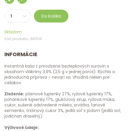
Do košíka
Skladom
Kód produktu: 981518
INFORMÁCIE
Instantná kaša z prirodzene bezlepkových surovín s
obsahom vlákniny 3,9% (2,5 g v jednej porcii). Rýchla a
jednoduchá príprava - nevarí sa. Vhodná nielen pre
celiakov.
Zloženie:
pšenové lupienky 27%, ryžové lupienky 17%,
pohánkové lupienky 17%, glukózový sirup, ryžová múka,
cukor, sušené odstredené mlieko, srvátka, ľanové
semienko, trstinový cukor 3%, jedlá soľ s jódom (jedlá soľ,
jodičnan draselný).
Výživové údaje: