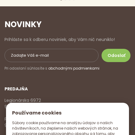
NOVINKY
Prihláste sa k odberu noviniek, aby Vám nič neuniklo!
Pri odoslaní súhlasíte s
obchodnými podmienkami
PREDAJŇA
Legionárska 6972
911 01 Trenčín
Používame cookies
Pondelok - Piatok
Súbory cookie používame na analýzu údajov o našich
9:00 - 17:00
návštevníkoch, na zlepšenie našich webových stránok, na
zobrazovanie personalizovaného obsahu a k tomu, aby