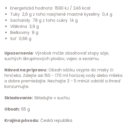
Energetická hodnota 1590 kJ / 246 kcal
Tuky 2,6 g z toho nasýtené mastné kyseliny 0,4 g
Sacharidy 78 g z toho cukry 14 g
Vláknina 3,9 g
Bielkoviny 8 g
Soľ 0,66 g
Upozornenie
: Výrobok môže obsahovať stopy sóje,
suchých škrupinových plodov, vajec a sezamu.
Návod na prípravu:
Obsah sáčku vsypte do misky či
hrnčeka. Zalejte asi 150 - 170 ml horúcej vody alebo mlieka
a dobre premiešajte. Nechajte 3 - 5 minút odstáť a ihneď
konzumujte.
Skladovanie:
Skladujte v suchu.
Obsah:
65 g
Krajina pôvodu
: Česká republika